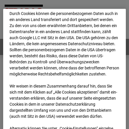
personenbezogene Daten verarbeitet.
Durch Cookies können die personenbezogenen Daten auch in
ein anderes Land transferiert und dort gespeichert werden.
Home
E-Mail
Impressum
Login
Zu den von uns oben erwähnten Drittanbietern, bei denen ein
Datentransfer in ein anderes Land stattfinden kann, zählt
Deutsch
/
English
auch Google LLC mit Sitz in den USA. Die USA gehören zu den
Ländern, die kein angemessenes Datenschutzniveau bieten.
Webcams:
Alle Länder
Sollten die personenbezogenen Daten in die USA übertragen
werden, besteht das Risiko, dass diese Daten von US-
Behörden zu Kontroll- und Überwachungszwecken
verarbeitet werden können, ohne dass der betroffenen Person
Home
Niederlande
möglicherweise Rechtsbehelfsmöglichkeiten zustehen.
BC-153 - Strabag - BV-Amsterdam
Archiv
2026
03
31
12:30
Wir weisen in diesem Zusammenhang darauf hin, dass Sie
sich mit dem Klicken auf „Alle Cookies akzeptieren“ damit ein­
BC-153 - Strabag - BV-
ver­standen erklären, dass die auf unserer Seite eingesetzten
Cookies in dem in unserer Datenschutzerklärung
dargestellten Umfang von uns und von den Drittanbietern
Amsterdam
(auch mit Sitz in den USA) verwendet werden dürfen.
Alternativ können Sie unter „Cookie-Einstellungen“ einzelne