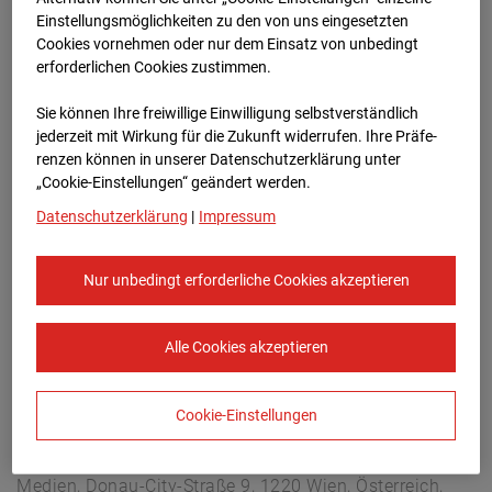
Hettenheuvelweg 16, 1101 BN Amsterdam
Einstellungsmöglichkeiten zu den von uns eingesetzten
Zur Übersicht
Cookies vornehmen oder nur dem Einsatz von unbedingt
erforderlichen Cookies zustimmen.
Archivdatum:
31.03.2026 12:30,
Sie können Ihre freiwillige Einwilligung selbstverständlich
Europe/Amsterdam
jederzeit mit Wirkung für die Zukunft widerrufen. Ihre Prä­fe­
renzen können in unserer Datenschutzerklärung unter
„Cookie-Einstellungen“ geändert werden.
Datenschutzerklärung
|
Impressum
Nur unbedingt erforderliche Cookies akzeptieren
Alle Cookies akzeptieren
Cookie-Einstellungen
STRABAG SE
Konzern-Kommunikation Internet/Neue
Medien, Donau-City-Straße 9, 1220 Wien, Österreich,