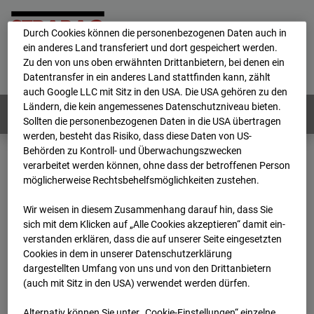
personenbezogene Daten verarbeitet.
Durch Cookies können die personenbezogenen Daten auch in
ein anderes Land transferiert und dort gespeichert werden.
Home
E-Mail
Impressum
Login
Zu den von uns oben erwähnten Drittanbietern, bei denen ein
Datentransfer in ein anderes Land stattfinden kann, zählt
Deutsch
/
English
auch Google LLC mit Sitz in den USA. Die USA gehören zu den
Ländern, die kein angemessenes Datenschutzniveau bieten.
Webcams:
Alle Länder
Sollten die personenbezogenen Daten in die USA übertragen
werden, besteht das Risiko, dass diese Daten von US-
Behörden zu Kontroll- und Überwachungszwecken
verarbeitet werden können, ohne dass der betroffenen Person
Home
Niederlande
möglicherweise Rechtsbehelfsmöglichkeiten zustehen.
BC-153 - Strabag - BV-Amsterdam
Archiv
2026
03
31
13:30
Wir weisen in diesem Zusammenhang darauf hin, dass Sie
sich mit dem Klicken auf „Alle Cookies akzeptieren“ damit ein­
BC-153 - Strabag - BV-
ver­standen erklären, dass die auf unserer Seite eingesetzten
Cookies in dem in unserer Datenschutzerklärung
dargestellten Umfang von uns und von den Drittanbietern
Amsterdam
(auch mit Sitz in den USA) verwendet werden dürfen.
Alternativ können Sie unter „Cookie-Einstellungen“ einzelne