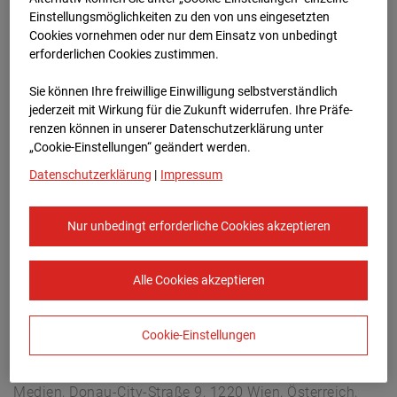
Hettenheuvelweg 16, 1101 BN Amsterdam
Einstellungsmöglichkeiten zu den von uns eingesetzten
Zur Übersicht
Cookies vornehmen oder nur dem Einsatz von unbedingt
erforderlichen Cookies zustimmen.
Archivdatum:
31.03.2026 13:30,
Sie können Ihre freiwillige Einwilligung selbstverständlich
Europe/Amsterdam
jederzeit mit Wirkung für die Zukunft widerrufen. Ihre Prä­fe­
renzen können in unserer Datenschutzerklärung unter
„Cookie-Einstellungen“ geändert werden.
Datenschutzerklärung
|
Impressum
Nur unbedingt erforderliche Cookies akzeptieren
Alle Cookies akzeptieren
Cookie-Einstellungen
STRABAG SE
Konzern-Kommunikation Internet/Neue
Medien, Donau-City-Straße 9, 1220 Wien, Österreich,