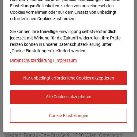
Hettenheuvelweg 16, 1101 BN Amsterdam
Einstellungsmöglichkeiten zu den von uns eingesetzten
Zur Übersicht
Cookies vornehmen oder nur dem Einsatz von unbedingt
erforderlichen Cookies zustimmen.
Archivdatum:
31.03.2026 15:30,
Sie können Ihre freiwillige Einwilligung selbstverständlich
Europe/Amsterdam
jederzeit mit Wirkung für die Zukunft widerrufen. Ihre Prä­fe­
renzen können in unserer Datenschutzerklärung unter
„Cookie-Einstellungen“ geändert werden.
Datenschutzerklärung
|
Impressum
Nur unbedingt erforderliche Cookies akzeptieren
Alle Cookies akzeptieren
Cookie-Einstellungen
STRABAG SE
Konzern-Kommunikation Internet/Neue
Medien, Donau-City-Straße 9, 1220 Wien, Österreich,