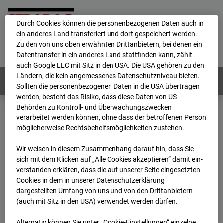
personenbezogene Daten verarbeitet.
Durch Cookies können die personenbezogenen Daten auch in
ein anderes Land transferiert und dort gespeichert werden.
Home
E-Mail
Impressum
Login
Zu den von uns oben erwähnten Drittanbietern, bei denen ein
Datentransfer in ein anderes Land stattfinden kann, zählt
Deutsch
/
English
auch Google LLC mit Sitz in den USA. Die USA gehören zu den
Ländern, die kein angemessenes Datenschutzniveau bieten.
Webcams:
Alle Länder
Sollten die personenbezogenen Daten in die USA übertragen
werden, besteht das Risiko, dass diese Daten von US-
Behörden zu Kontroll- und Überwachungszwecken
verarbeitet werden können, ohne dass der betroffenen Person
Home
Niederlande
möglicherweise Rechtsbehelfsmöglichkeiten zustehen.
BC-153 - Strabag - BV-Amsterdam
Archiv
2026
03
31
15:30
Wir weisen in diesem Zusammenhang darauf hin, dass Sie
sich mit dem Klicken auf „Alle Cookies akzeptieren“ damit ein­
BC-153 - Strabag - BV-
ver­standen erklären, dass die auf unserer Seite eingesetzten
Cookies in dem in unserer Datenschutzerklärung
dargestellten Umfang von uns und von den Drittanbietern
Amsterdam
(auch mit Sitz in den USA) verwendet werden dürfen.
Alternativ können Sie unter „Cookie-Einstellungen“ einzelne