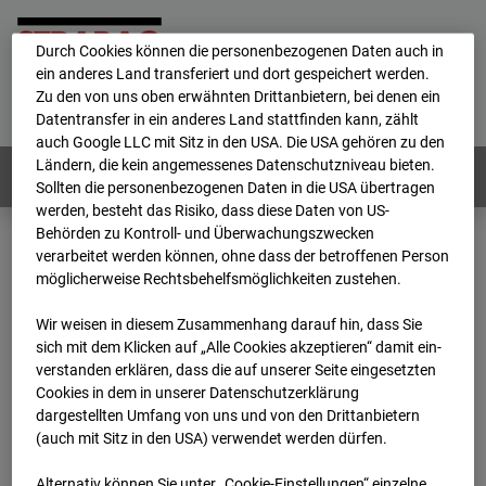
personenbezogene Daten verarbeitet.
Durch Cookies können die personenbezogenen Daten auch in
ein anderes Land transferiert und dort gespeichert werden.
Home
E-Mail
Impressum
Login
Zu den von uns oben erwähnten Drittanbietern, bei denen ein
Datentransfer in ein anderes Land stattfinden kann, zählt
Deutsch
/
English
auch Google LLC mit Sitz in den USA. Die USA gehören zu den
Ländern, die kein angemessenes Datenschutzniveau bieten.
Webcams:
Alle Länder
Sollten die personenbezogenen Daten in die USA übertragen
werden, besteht das Risiko, dass diese Daten von US-
Behörden zu Kontroll- und Überwachungszwecken
verarbeitet werden können, ohne dass der betroffenen Person
Home
Niederlande
möglicherweise Rechtsbehelfsmöglichkeiten zustehen.
BC-153 - Strabag - BV-Amsterdam
Archiv
2026
04
23
07:00
Wir weisen in diesem Zusammenhang darauf hin, dass Sie
sich mit dem Klicken auf „Alle Cookies akzeptieren“ damit ein­
BC-153 - Strabag - BV-
ver­standen erklären, dass die auf unserer Seite eingesetzten
Cookies in dem in unserer Datenschutzerklärung
dargestellten Umfang von uns und von den Drittanbietern
Amsterdam
(auch mit Sitz in den USA) verwendet werden dürfen.
Alternativ können Sie unter „Cookie-Einstellungen“ einzelne