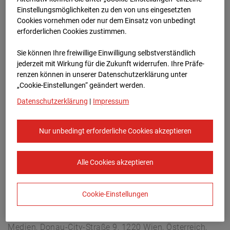
Hettenheuvelweg 16, 1101 BN Amsterdam
Einstellungsmöglichkeiten zu den von uns eingesetzten
Zur Übersicht
Cookies vornehmen oder nur dem Einsatz von unbedingt
erforderlichen Cookies zustimmen.
Archivdatum:
23.04.2026 07:00,
Sie können Ihre freiwillige Einwilligung selbstverständlich
Europe/Amsterdam
jederzeit mit Wirkung für die Zukunft widerrufen. Ihre Prä­fe­
renzen können in unserer Datenschutzerklärung unter
„Cookie-Einstellungen“ geändert werden.
Datenschutzerklärung
|
Impressum
Nur unbedingt erforderliche Cookies akzeptieren
Alle Cookies akzeptieren
Cookie-Einstellungen
STRABAG SE
Konzern-Kommunikation Internet/Neue
Medien, Donau-City-Straße 9, 1220 Wien, Österreich,