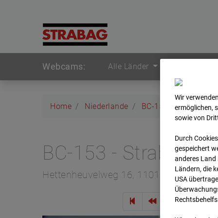
Webcams:
Alle Länder
Wir verwenden
Home
Niederlande
BC-153 - Strabag - 
ermöglichen, 
sowie von Dri
Durch Cookies
BC-153 - Strabag -
gespeichert we
anderes Land s
Ländern, die 
Hettenheuvelweg 16, 1101 BN Amster
USA übertrage
Überwachungsz
Rechtsbehelfs
Zur Übe