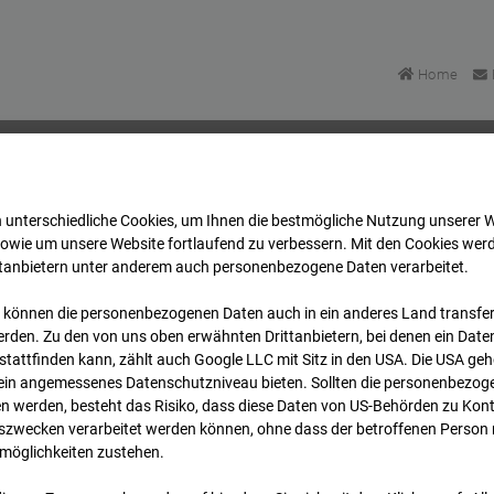
Home
 unterschiedliche Cookies, um Ihnen die best­mögliche Nutzung unserer 
BV-Amsterdam
Archiv
2026
04
23
09:00
sowie um unsere Website fortlaufend zu verbessern. Mit den Cookies wer
ttanbietern unter anderem auch personenbezogene Daten verarbeitet.
 können die personenbezogenen Daten auch in ein anderes Land transferi
 BV-Amsterdam
rden. Zu den von uns oben erwähnten Drittanbietern, bei denen ein Daten
tattfinden kann, zählt auch Google LLC mit Sitz in den USA. Die USA ge
kein angemessenes Datenschutzniveau bieten. Sollten die personenbezoge
dam
n werden, besteht das Risiko, dass diese Daten von US-Behörden zu Kontr
wecken verarbeitet werden können, ohne dass der betroffenen Person
möglichkeiten zustehen.
Archivdatum
rsicht