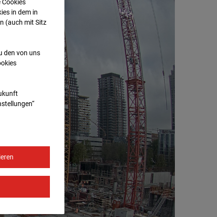
e Cookies
ies in dem in
n (auch mit Sitz
zu den von uns
ookies
Zukunft
nstellungen“
ieren