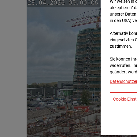
Wir weisen in 
akzeptieren“ d
unserer Daten
in den USA) v
Alternativ kön
eingesetzten 
zustimmen.
Sie können Ihre
widerrufen. Ih
geändert werd
Datenschutze
Cookie-Einst