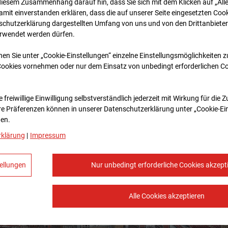
diesem Zusammenhang darauf hin, dass Sie sich mit dem Klicken auf „All
amit ein­ver­standen erklären, dass die auf unserer Seite eingesetzten Cook
schutzerklärung dargestellten Umfang von uns und von den Drittanbieter
erwendet werden dürfen.
nen Sie unter „Cookie-Einstellungen“ einzelne Einstellungsmöglichkeiten 
Cookies vornehmen oder nur dem Einsatz von unbedingt erforderlichen C
 freiwillige Einwilligung selbstverständlich jederzeit mit Wirkung für die 
re Prä­fe­renzen können in unserer Datenschutzerklärung unter „Cookie-Ei
en.
rklärung
|
Impressum
ellungen
Nur unbedingt erforderliche Cookies akzept
Alle Cookies akzeptieren