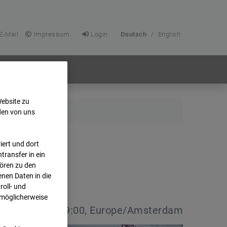
E-Mail
Impressum
Login
Deutsch
/
English
Website zu
den von uns
ert und dort
transfer in ein
hören zu den
nen Daten in die
oll- und
 möglicherweise
:
23.04.2026 09:00, Europe/Amsterdam