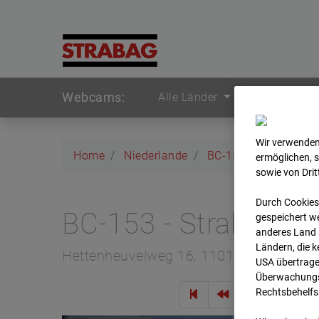
Webcams:
Alle Länder
Wir verwenden
Home
Niederlande
BC-153 - Strabag - 
ermöglichen, 
sowie von Dri
Durch Cookies
BC-153 - Strabag -
gespeichert we
anderes Land s
Ländern, die 
Hettenheuvelweg 16, 1101 BN Amster
USA übertrage
Überwachungsz
Rechtsbehelfs
Zur Übe