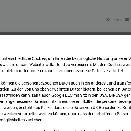
Home
 unterschiedliche Cookies, um Ihnen die best­mögliche Nutzung unserer 
BV-Amsterdam
Archiv
2026
04
23
10:00
sowie um unsere Website fortlaufend zu verbessern. Mit den Cookies wer
ttanbietern unter anderem auch personenbezogene Daten verarbeitet.
 können die personenbezogenen Daten auch in ein anderes Land transferi
 BV-Amsterdam
rden. Zu den von uns oben erwähnten Drittanbietern, bei denen ein Daten
tattfinden kann, zählt auch Google LLC mit Sitz in den USA. Die USA ge
kein angemessenes Datenschutzniveau bieten. Sollten die personenbezoge
dam
n werden, besteht das Risiko, dass diese Daten von US-Behörden zu Kontr
wecken verarbeitet werden können, ohne dass der betroffenen Person
möglichkeiten zustehen.
Archivdatum
rsicht