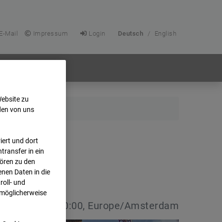
E-Mail
Impressum
Login
Deutsch
/
English
Website zu
den von uns
ert und dort
transfer in ein
hören zu den
nen Daten in die
oll- und
 möglicherweise
:
23.04.2026 10:00, Europe/Amsterdam