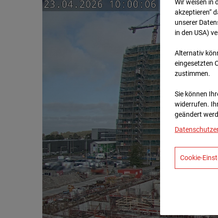
Wir weisen in 
akzeptieren“ d
unserer Daten
in den USA) v
Alternativ kön
eingesetzten 
zustimmen.
Sie können Ihre
widerrufen. Ih
geändert werd
Datenschutze
Cookie-Einst