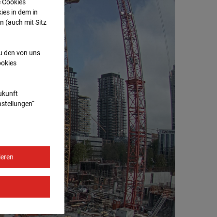
e Cookies
ies in dem in
n (auch mit Sitz
zu den von uns
ookies
Zukunft
nstellungen“
ieren