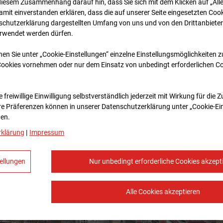
diesem Zusammenhang darauf hin, dass Sie sich mit dem Klicken auf „All
amit ein­ver­standen erklären, dass die auf unserer Seite eingesetzten Cook
schutzerklärung dargestellten Umfang von uns und von den Drittanbieter
erwendet werden dürfen.
nen Sie unter „Cookie-Einstellungen“ einzelne Einstellungsmöglichkeiten 
Cookies vornehmen oder nur dem Einsatz von unbedingt erforderlichen C
 freiwillige Einwilligung selbstverständlich jederzeit mit Wirkung für die 
re Prä­fe­renzen können in unserer Datenschutzerklärung unter „Cookie-Ei
en.
rklärung
|
Impressum
ellungen
Nur unbedingt erforderliche Cookies akzept
Alle Cookies akzeptieren