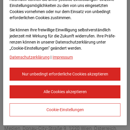
Hettenheuvelweg 16, 1101 BN Amsterdam
Einstellungsmöglichkeiten zu den von uns eingesetzten
Zur Übersicht
Cookies vornehmen oder nur dem Einsatz von unbedingt
erforderlichen Cookies zustimmen.
Archivdatum:
23.04.2026 13:00,
Sie können Ihre freiwillige Einwilligung selbstverständlich
Europe/Amsterdam
jederzeit mit Wirkung für die Zukunft widerrufen. Ihre Prä­fe­
renzen können in unserer Datenschutzerklärung unter
„Cookie-Einstellungen“ geändert werden.
Datenschutzerklärung
|
Impressum
Nur unbedingt erforderliche Cookies akzeptieren
Alle Cookies akzeptieren
Cookie-Einstellungen
STRABAG SE
Konzern-Kommunikation Internet/Neue
Medien, Donau-City-Straße 9, 1220 Wien, Österreich,