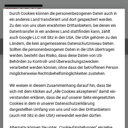
personenbezogene Daten verarbeitet.
Durch Cookies können die personenbezogenen Daten auch in
ein anderes Land transferiert und dort gespeichert werden.
Home
E-Mail
Impressum
Login
Zu den von uns oben erwähnten Drittanbietern, bei denen ein
Datentransfer in ein anderes Land stattfinden kann, zählt
Deutsch
/
English
auch Google LLC mit Sitz in den USA. Die USA gehören zu den
Ländern, die kein angemessenes Datenschutzniveau bieten.
Webcams:
Alle Länder
Sollten die personenbezogenen Daten in die USA übertragen
werden, besteht das Risiko, dass diese Daten von US-
Behörden zu Kontroll- und Überwachungszwecken
verarbeitet werden können, ohne dass der betroffenen Person
Home
Niederlande
möglicherweise Rechtsbehelfsmöglichkeiten zustehen.
BC-153 - Strabag - BV-Amsterdam
Archiv
2026
04
23
13:00
Wir weisen in diesem Zusammenhang darauf hin, dass Sie
sich mit dem Klicken auf „Alle Cookies akzeptieren“ damit ein­
BC-153 - Strabag - BV-
ver­standen erklären, dass die auf unserer Seite eingesetzten
Cookies in dem in unserer Datenschutzerklärung
dargestellten Umfang von uns und von den Drittanbietern
Amsterdam
(auch mit Sitz in den USA) verwendet werden dürfen.
Alternativ können Sie unter „Cookie-Einstellungen“ einzelne