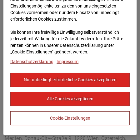
Hettenheuvelweg 16, 1101 BN Amsterdam
Einstellungsmöglichkeiten zu den von uns eingesetzten
Zur Übersicht
Cookies vornehmen oder nur dem Einsatz von unbedingt
erforderlichen Cookies zustimmen.
Archivdatum:
23.04.2026 17:00,
Sie können Ihre freiwillige Einwilligung selbstverständlich
Europe/Amsterdam
jederzeit mit Wirkung für die Zukunft widerrufen. Ihre Prä­fe­
renzen können in unserer Datenschutzerklärung unter
„Cookie-Einstellungen“ geändert werden.
Datenschutzerklärung
|
Impressum
Nur unbedingt erforderliche Cookies akzeptieren
Alle Cookies akzeptieren
Cookie-Einstellungen
STRABAG SE
Konzern-Kommunikation Internet/Neue
Medien, Donau-City-Straße 9, 1220 Wien, Österreich,