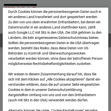
personenbezogene Daten verarbeitet.
Durch Cookies können die personenbezogenen Daten auch in
ein anderes Land transferiert und dort gespeichert werden.
Home
E-Mail
Impressum
Login
Zu den von uns oben erwähnten Drittanbietern, bei denen ein
Datentransfer in ein anderes Land stattfinden kann, zählt
Deutsch
/
English
auch Google LLC mit Sitz in den USA. Die USA gehören zu den
Ländern, die kein angemessenes Datenschutzniveau bieten.
Webcams:
Alle Länder
Sollten die personenbezogenen Daten in die USA übertragen
werden, besteht das Risiko, dass diese Daten von US-
Behörden zu Kontroll- und Überwachungszwecken
verarbeitet werden können, ohne dass der betroffenen Person
Home
Niederlande
möglicherweise Rechtsbehelfsmöglichkeiten zustehen.
BC-153 - Strabag - BV-Amsterdam
Archiv
2026
04
23
17:00
Wir weisen in diesem Zusammenhang darauf hin, dass Sie
sich mit dem Klicken auf „Alle Cookies akzeptieren“ damit ein­
BC-153 - Strabag - BV-
ver­standen erklären, dass die auf unserer Seite eingesetzten
Cookies in dem in unserer Datenschutzerklärung
dargestellten Umfang von uns und von den Drittanbietern
Amsterdam
(auch mit Sitz in den USA) verwendet werden dürfen.
Alternativ können Sie unter „Cookie-Einstellungen“ einzelne