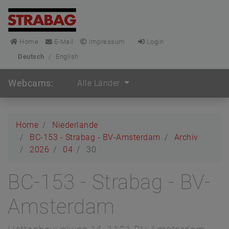
Home
E-Mail
Impressum
Login
Deutsch
/
English
Webcams:
Alle Länder
Home
Niederlande
BC-153 - Strabag - BV-Amsterdam
Archiv
2026
04
30
BC-153 - Strabag - BV-
Amsterdam