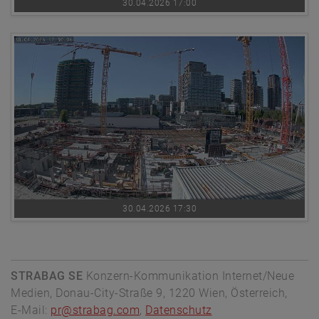
30.04.2026 17:00
30.04.2026 17:30
STRABAG SE
Konzern-Kommunikation Internet/Neue
Medien, Donau-City-Straße 9, 1220 Wien, Österreich,
E-Mail:
pr@strabag.com
,
Datenschutz