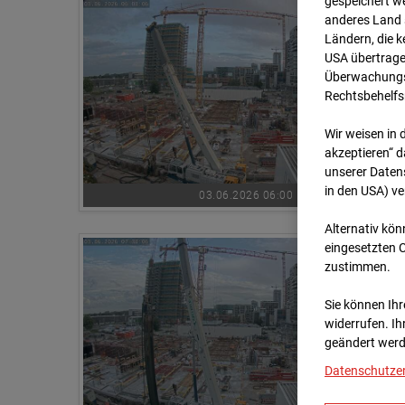
gespeichert we
anderes Land s
Ländern, die 
USA übertrage
Überwachungsz
Rechtsbehelfs
Wir weisen in 
akzeptieren“ d
unserer Daten
in den USA) v
03.06.2026 06:00
Alternativ kön
eingesetzten 
zustimmen.
Sie können Ihre
widerrufen. Ih
geändert werd
Datenschutze