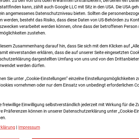
rden. Zu den von uns oben erwähnten Drittanbietern, bei denen ein Daten
tattfinden kann, zählt auch Google LLC mit Sitz in den USA. Die USA ge
kein angemessenes Datenschutzniveau bieten. Sollten die personenbezoge
n werden, besteht das Risiko, dass diese Daten von US-Behörden zu Kontr
wecken verarbeitet werden können, ohne dass der betroffenen Person
möglichkeiten zustehen.
diesem Zusammenhang darauf hin, dass Sie sich mit dem Klicken auf „All
amit ein­ver­standen erklären, dass die auf unserer Seite eingesetzten Cook
schutzerklärung dargestellten Umfang von uns und von den Drittanbieter
erwendet werden dürfen.
03.06.2026 06:30
nen Sie unter „Cookie-Einstellungen“ einzelne Einstellungsmöglichkeiten 
Cookies vornehmen oder nur dem Einsatz von unbedingt erforderlichen C
 freiwillige Einwilligung selbstverständlich jederzeit mit Wirkung für die 
re Prä­fe­renzen können in unserer Datenschutzerklärung unter „Cookie-Ei
en.
rklärung
|
Impressum