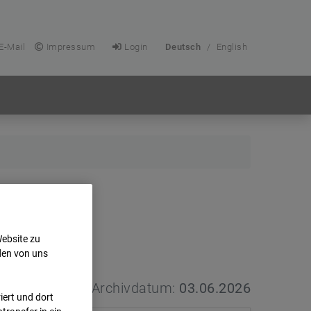
E-Mail
Impressum
Login
Deutsch
/
English
Website zu
den von uns
Archivdatum:
03.06.2026
ert und dort