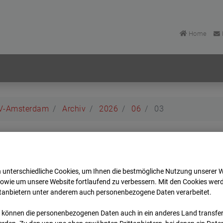
Home
BV-Amsterdam
Archiv
2026
06
03
 BV-Amsterdam
 unterschiedliche Cookies, um Ihnen die best­mögliche Nutzung unserer 
dam
sowie um unsere Website fortlaufend zu verbessern. Mit den Cookies wer
ttanbietern unter anderem auch personenbezogene Daten verarbeitet.
Zur Übersicht
 können die personenbezogenen Daten auch in ein anderes Land transferi