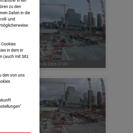
transfer in ein
hören zu den
nen Daten in die
oll- und
 möglicherweise
e Cookies
ies in dem in
n (auch mit Sitz
03.06.2026 07:00
zu den von uns
ookies
Zukunft
nstellungen“