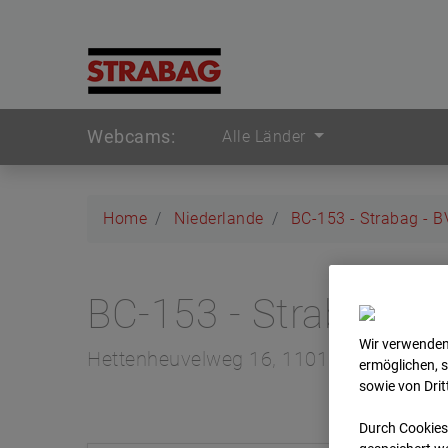
Webcams:
Alle Länder
Home
Niederlande
BC-153 - Strabag - 
BC-153 - Strabag -
Wir verwenden
Hettenheuvelweg 16, 1101 BN Amster
ermöglichen, 
sowie von Dri
Durch Cookies