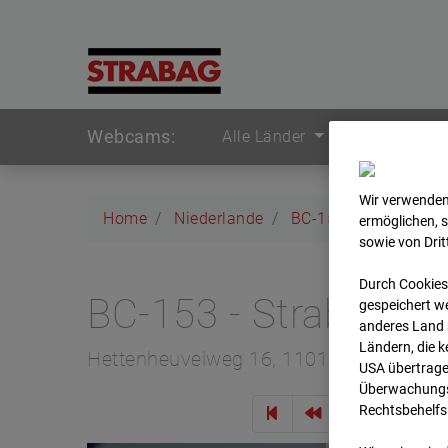
Webcams:
Alle Länder
Wir verwenden
Home
Niederlande
BC-153 - Strabag - 
ermöglichen, 
sowie von Dri
Durch Cookies
BC-153 - Strabag -
gespeichert we
anderes Land s
Ländern, die 
Hettenheuvelweg 16, 1101 BN Amster
USA übertrage
Überwachungsz
Rechtsbehelfs
Zur Übe