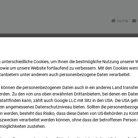
Home
 unterschiedliche Cookies, um Ihnen die best­mögliche Nutzung unserer 
BV-Amsterdam
Archiv
2026
07
08
10:30
sowie um unsere Website fortlaufend zu verbessern. Mit den Cookies wer
ttanbietern unter anderem auch personenbezogene Daten verarbeitet.
 können die personenbezogenen Daten auch in ein anderes Land transferi
 BV-Amsterdam
rden. Zu den von uns oben erwähnten Drittanbietern, bei denen ein Daten
tattfinden kann, zählt auch Google LLC mit Sitz in den USA. Die USA ge
kein angemessenes Datenschutzniveau bieten. Sollten die personenbezoge
dam
n werden, besteht das Risiko, dass diese Daten von US-Behörden zu Kontr
wecken verarbeitet werden können, ohne dass der betroffenen Person
möglichkeiten zustehen.
Archivdatum
rsicht