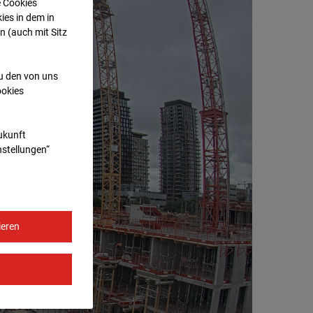
e Cookies
ies in dem in
n (auch mit Sitz
zu den von uns
ookies
Zukunft
nstellungen“
ieren