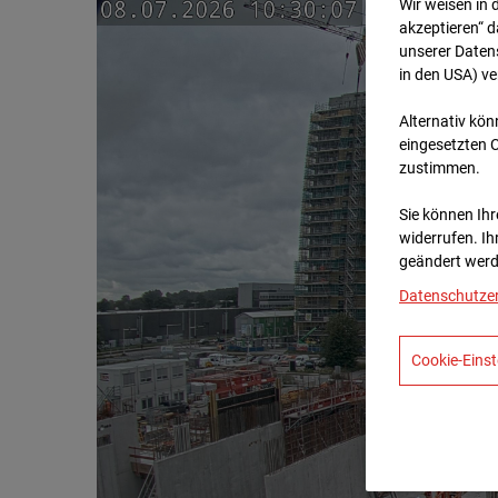
Wir weisen in 
akzeptieren“ d
unserer Daten
in den USA) v
Alternativ kön
eingesetzten 
zustimmen.
Sie können Ihre
widerrufen. Ih
geändert werd
Datenschutze
Cookie-Einst