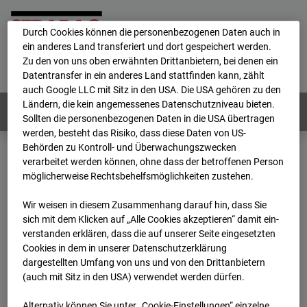
personenbezogene Daten verarbeitet.
Durch Cookies können die personenbezogenen Daten auch in
ein anderes Land transferiert und dort gespeichert werden.
Home
E-Mail
Impressum
Login
Zu den von uns oben erwähnten Drittanbietern, bei denen ein
Datentransfer in ein anderes Land stattfinden kann, zählt
Deutsch
/
English
auch Google LLC mit Sitz in den USA. Die USA gehören zu den
Ländern, die kein angemessenes Datenschutzniveau bieten.
Webcams:
Alle Länder
Sollten die personenbezogenen Daten in die USA übertragen
werden, besteht das Risiko, dass diese Daten von US-
Behörden zu Kontroll- und Überwachungszwecken
verarbeitet werden können, ohne dass der betroffenen Person
Home
Niederlande
möglicherweise Rechtsbehelfsmöglichkeiten zustehen.
BC-153 - Strabag - BV-Amsterdam
Archiv
2026
07
08
11:30
Wir weisen in diesem Zusammenhang darauf hin, dass Sie
sich mit dem Klicken auf „Alle Cookies akzeptieren“ damit ein­
BC-153 - Strabag - BV-
ver­standen erklären, dass die auf unserer Seite eingesetzten
Cookies in dem in unserer Datenschutzerklärung
dargestellten Umfang von uns und von den Drittanbietern
Amsterdam
(auch mit Sitz in den USA) verwendet werden dürfen.
Alternativ können Sie unter „Cookie-Einstellungen“ einzelne