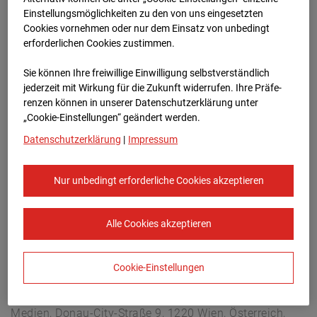
Hettenheuvelweg 16, 1101 BN Amsterdam
Einstellungsmöglichkeiten zu den von uns eingesetzten
Zur Übersicht
Cookies vornehmen oder nur dem Einsatz von unbedingt
erforderlichen Cookies zustimmen.
Archivdatum:
08.07.2026 11:30,
Sie können Ihre freiwillige Einwilligung selbstverständlich
Europe/Amsterdam
jederzeit mit Wirkung für die Zukunft widerrufen. Ihre Prä­fe­
renzen können in unserer Datenschutzerklärung unter
„Cookie-Einstellungen“ geändert werden.
Datenschutzerklärung
|
Impressum
Nur unbedingt erforderliche Cookies akzeptieren
Alle Cookies akzeptieren
Cookie-Einstellungen
STRABAG SE
Konzern-Kommunikation Internet/Neue
Medien, Donau-City-Straße 9, 1220 Wien, Österreich,