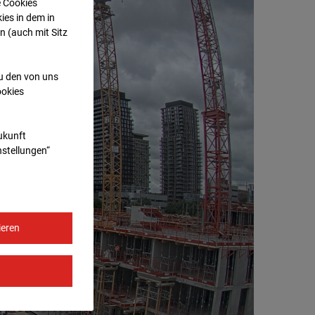
e Cookies
ies in dem in
n (auch mit Sitz
zu den von uns
ookies
Zukunft
nstellungen“
ieren