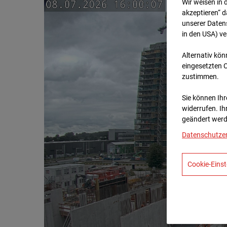
Wir weisen in 
akzeptieren“ d
unserer Daten
in den USA) v
Alternativ kön
eingesetzten 
zustimmen.
Sie können Ihre
widerrufen. Ih
geändert werd
Datenschutze
Cookie-Einst