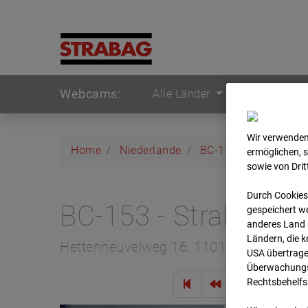
Webcams:
Alle Länder
Wir verwenden
Home
Niederlande
BC-153 - Strabag - 
ermöglichen, 
sowie von Dri
Durch Cookies
BC-153 - Strabag -
gespeichert we
anderes Land s
Ländern, die 
Hettenheuvelweg 16, 1101 BN Amster
USA übertrage
Überwachungsz
Rechtsbehelfs
Zur Übe