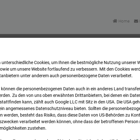
Home
 unterschiedliche Cookies, um Ihnen die best­mögliche Nutzung unserer 
BV-Amsterdam
Archiv
2026
07
08
16:00
sowie um unsere Website fortlaufend zu verbessern. Mit den Cookies wer
ttanbietern unter anderem auch personenbezogene Daten verarbeitet.
 können die personenbezogenen Daten auch in ein anderes Land transferi
 BV-Amsterdam
rden. Zu den von uns oben erwähnten Drittanbietern, bei denen ein Daten
tattfinden kann, zählt auch Google LLC mit Sitz in den USA. Die USA ge
kein angemessenes Datenschutzniveau bieten. Sollten die personenbezoge
dam
n werden, besteht das Risiko, dass diese Daten von US-Behörden zu Kontr
wecken verarbeitet werden können, ohne dass der betroffenen Person
möglichkeiten zustehen.
Archivdatum
rsicht