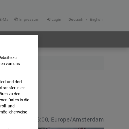
E-Mail
Impressum
Login
Deutsch
/
English
Website zu
den von uns
ert und dort
transfer in ein
hören zu den
nen Daten in die
oll- und
 möglicherweise
:
08.07.2026 16:00, Europe/Amsterdam