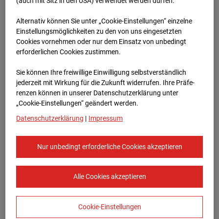
Oberursel
(auch mit Sitz in den USA) verwendet werden dürfen.
Alternativ können Sie unter „Cookie-Einstellungen“ einzelne
Lahnstraße, 61440 Oberursel
Einstellungsmöglichkeiten zu den von uns eingesetzten
Cookies vornehmen oder nur dem Einsatz von unbedingt
Zur Übersicht
erforderlichen Cookies zustimmen.
Archivdatum:
08.07.2026 06:30,
Sie können Ihre freiwillige Einwilligung selbstverständlich
Europe/Berlin
jederzeit mit Wirkung für die Zukunft widerrufen. Ihre Prä­fe­
renzen können in unserer Datenschutzerklärung unter
„Cookie-Einstellungen“ geändert werden.
Datenschutzerklärung
|
Impressum
Nur unbedingt erforderliche Cookies akzeptieren
Alle Cookies akzeptieren
Cookie-Einstellungen