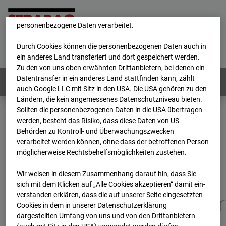
unsere Website fortlaufend zu verbessern. Mit den Cookies
werden von uns sowie von Drittanbietern unter anderem auch
personenbezogene Daten verarbeitet.
Home
E-Mail
Impressum
Login
Durch Cookies können die personenbezogenen Daten auch in
Deutsch
/
English
ein anderes Land transferiert und dort gespeichert werden.
Zu den von uns oben erwähnten Drittanbietern, bei denen ein
Datentransfer in ein anderes Land stattfinden kann, zählt
Webcams:
Alle Länder
auch Google LLC mit Sitz in den USA. Die USA gehören zu den
Ländern, die kein angemessenes Datenschutzniveau bieten.
Sollten die personenbezogenen Daten in die USA übertragen
werden, besteht das Risiko, dass diese Daten von US-
Home
Deutschland
Behörden zu Kontroll- und Überwachungszwecken
BC-173 - BV-Gefahrenabwehrzentrum Oberursel
verarbeitet werden können, ohne dass der betroffenen Person
Archiv
2026
07
08
06:30
möglicherweise Rechtsbehelfsmöglichkeiten zustehen.
BC-173 - BV-
Wir weisen in diesem Zusammenhang darauf hin, dass Sie
sich mit dem Klicken auf „Alle Cookies akzeptieren“ damit ein­
ver­standen erklären, dass die auf unserer Seite eingesetzten
Gefahrenabwehrzentru
Cookies in dem in unserer Datenschutzerklärung
dargestellten Umfang von uns und von den Drittanbietern