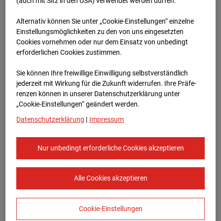
Oberursel
(auch mit Sitz in den USA) verwendet werden dürfen.
Alternativ können Sie unter „Cookie-Einstellungen“ einzelne
Lahnstraße, 61440 Oberursel
Einstellungsmöglichkeiten zu den von uns eingesetzten
Cookies vornehmen oder nur dem Einsatz von unbedingt
Zur Übersicht
erforderlichen Cookies zustimmen.
Archivdatum:
08.07.2026 06:45,
Sie können Ihre freiwillige Einwilligung selbstverständlich
Europe/Berlin
jederzeit mit Wirkung für die Zukunft widerrufen. Ihre Prä­fe­
renzen können in unserer Datenschutzerklärung unter
„Cookie-Einstellungen“ geändert werden.
Datenschutzerklärung
|
Impressum
Nur unbedingt erforderliche Cookies akzeptieren
Alle Cookies akzeptieren
Cookie-Einstellungen