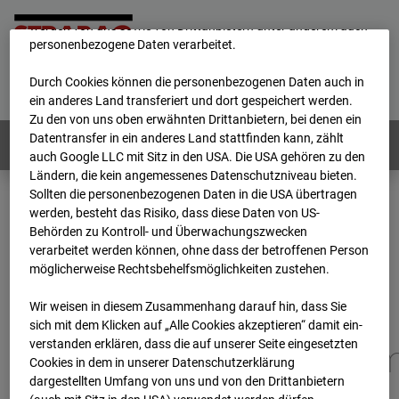
unsere Website fortlaufend zu verbessern. Mit den Cookies
werden von uns sowie von Drittanbietern unter anderem auch
personenbezogene Daten verarbeitet.
Home
E-Mail
Impressum
Login
Durch Cookies können die personenbezogenen Daten auch in
Deutsch
/
English
ein anderes Land transferiert und dort gespeichert werden.
Zu den von uns oben erwähnten Drittanbietern, bei denen ein
Datentransfer in ein anderes Land stattfinden kann, zählt
Webcams:
Alle Länder
auch Google LLC mit Sitz in den USA. Die USA gehören zu den
Ländern, die kein angemessenes Datenschutzniveau bieten.
Sollten die personenbezogenen Daten in die USA übertragen
werden, besteht das Risiko, dass diese Daten von US-
Home
Deutschland
Behörden zu Kontroll- und Überwachungszwecken
BC-173 - BV-Gefahrenabwehrzentrum Oberursel
verarbeitet werden können, ohne dass der betroffenen Person
Archiv
2026
07
08
06:45
möglicherweise Rechtsbehelfsmöglichkeiten zustehen.
BC-173 - BV-
Wir weisen in diesem Zusammenhang darauf hin, dass Sie
sich mit dem Klicken auf „Alle Cookies akzeptieren“ damit ein­
ver­standen erklären, dass die auf unserer Seite eingesetzten
Gefahrenabwehrzentru
Cookies in dem in unserer Datenschutzerklärung
dargestellten Umfang von uns und von den Drittanbietern