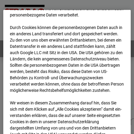
unsere Website fortlaufend zu verbessern. Mit den Cookies
werden von uns sowie von Drittanbietern unter anderem auch
personenbezogene Daten verarbeitet.
Home
E-Mail
Impressum
Login
Durch Cookies können die personenbezogenen Daten auch in
Deutsch
/
English
ein anderes Land transferiert und dort gespeichert werden.
Zu den von uns oben erwähnten Drittanbietern, bei denen ein
Datentransfer in ein anderes Land stattfinden kann, zählt
Webcams:
Alle Länder
auch Google LLC mit Sitz in den USA. Die USA gehören zu den
Ländern, die kein angemessenes Datenschutzniveau bieten.
Sollten die personenbezogenen Daten in die USA übertragen
werden, besteht das Risiko, dass diese Daten von US-
Home
Deutschland
Behörden zu Kontroll- und Überwachungszwecken
BC-173 - BV-Gefahrenabwehrzentrum Oberursel
verarbeitet werden können, ohne dass der betroffenen Person
Archiv
2026
07
08
07:45
möglicherweise Rechtsbehelfsmöglichkeiten zustehen.
BC-173 - BV-
Wir weisen in diesem Zusammenhang darauf hin, dass Sie
sich mit dem Klicken auf „Alle Cookies akzeptieren“ damit ein­
ver­standen erklären, dass die auf unserer Seite eingesetzten
Gefahrenabwehrzentru
Cookies in dem in unserer Datenschutzerklärung
dargestellten Umfang von uns und von den Drittanbietern