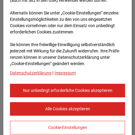
Oberursel
(auch mit Sitz in den USA) verwendet werden dürfen.
Alternativ können Sie unter „Cookie-Einstellungen“ einzelne
Lahnstraße, 61440 Oberursel
Einstellungsmöglichkeiten zu den von uns eingesetzten
Cookies vornehmen oder nur dem Einsatz von unbedingt
Zur Übersicht
erforderlichen Cookies zustimmen.
Archivdatum:
08.07.2026 07:45,
Sie können Ihre freiwillige Einwilligung selbstverständlich
Europe/Berlin
jederzeit mit Wirkung für die Zukunft widerrufen. Ihre Prä­fe­
renzen können in unserer Datenschutzerklärung unter
„Cookie-Einstellungen“ geändert werden.
Datenschutzerklärung
|
Impressum
Nur unbedingt erforderliche Cookies akzeptieren
Alle Cookies akzeptieren
Cookie-Einstellungen