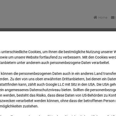
Home
 unterschiedliche Cookies, um Ihnen die best­mögliche Nutzung unserer 
enabwehrzentrum Oberursel
Archiv
2026
07
08
sowie um unsere Website fortlaufend zu verbessern. Mit den Cookies wer
ttanbietern unter anderem auch personenbezogene Daten verarbeitet.
 können die personenbezogenen Daten auch in ein anderes Land transferi
enabwehrzentrum Oberurs
rden. Zu den von uns oben erwähnten Drittanbietern, bei denen ein Daten
tattfinden kann, zählt auch Google LLC mit Sitz in den USA. Die USA ge
kein angemessenes Datenschutzniveau bieten. Sollten die personenbezoge
n werden, besteht das Risiko, dass diese Daten von US-Behörden zu Kontr
wecken verarbeitet werden können, ohne dass der betroffenen Person
möglichkeiten zustehen.
Archi
Übersicht