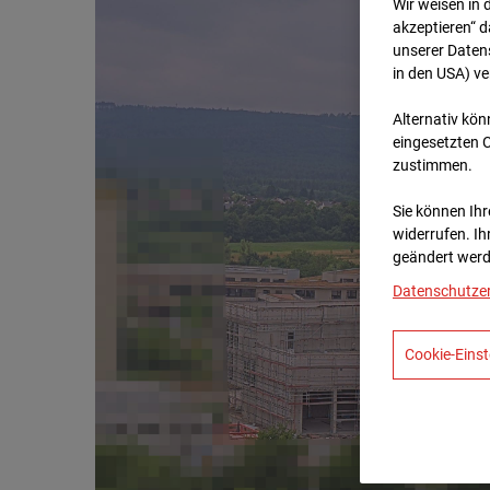
Wir weisen in 
akzeptieren“ d
unserer Daten
in den USA) v
Alternativ kön
eingesetzten 
zustimmen.
Sie können Ihre
widerrufen. Ih
geändert werd
Datenschutze
Cookie-Einst