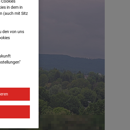
e Cookies
ies in dem in
n (auch mit Sitz
zu den von uns
ookies
Zukunft
nstellungen“
ieren