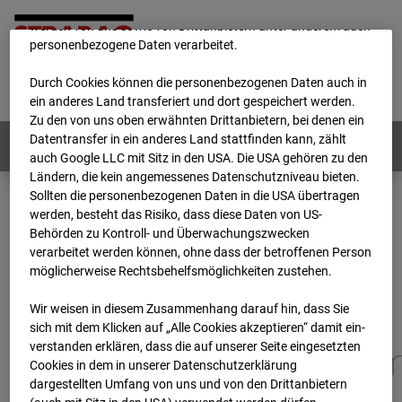
unsere Website fortlaufend zu verbessern. Mit den Cookies
werden von uns sowie von Drittanbietern unter anderem auch
personenbezogene Daten verarbeitet.
Home
E-Mail
Impressum
Login
Durch Cookies können die personenbezogenen Daten auch in
Deutsch
/
English
ein anderes Land transferiert und dort gespeichert werden.
Zu den von uns oben erwähnten Drittanbietern, bei denen ein
Datentransfer in ein anderes Land stattfinden kann, zählt
Webcams:
Alle Länder
auch Google LLC mit Sitz in den USA. Die USA gehören zu den
Ländern, die kein angemessenes Datenschutzniveau bieten.
Sollten die personenbezogenen Daten in die USA übertragen
werden, besteht das Risiko, dass diese Daten von US-
Home
Deutschland
Behörden zu Kontroll- und Überwachungszwecken
BC-173 - BV-Gefahrenabwehrzentrum Oberursel
verarbeitet werden können, ohne dass der betroffenen Person
Archiv
2026
07
08
10:00
möglicherweise Rechtsbehelfsmöglichkeiten zustehen.
BC-173 - BV-
Wir weisen in diesem Zusammenhang darauf hin, dass Sie
sich mit dem Klicken auf „Alle Cookies akzeptieren“ damit ein­
ver­standen erklären, dass die auf unserer Seite eingesetzten
Gefahrenabwehrzentru
Cookies in dem in unserer Datenschutzerklärung
dargestellten Umfang von uns und von den Drittanbietern