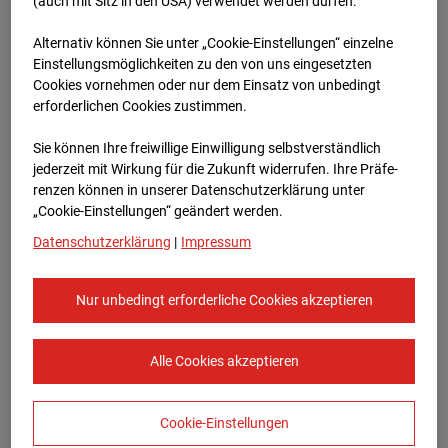
Oberursel
(auch mit Sitz in den USA) verwendet werden dürfen.
Alternativ können Sie unter „Cookie-Einstellungen“ einzelne
Lahnstraße, 61440 Oberursel
Einstellungsmöglichkeiten zu den von uns eingesetzten
Cookies vornehmen oder nur dem Einsatz von unbedingt
Zur Übersicht
erforderlichen Cookies zustimmen.
Archivdatum:
08.07.2026 10:00,
Sie können Ihre freiwillige Einwilligung selbstverständlich
Europe/Berlin
jederzeit mit Wirkung für die Zukunft widerrufen. Ihre Prä­fe­
renzen können in unserer Datenschutzerklärung unter
„Cookie-Einstellungen“ geändert werden.
Datenschutzerklärung
|
Impressum
Nur unbedingt erforderliche Cookies akzeptieren
Alle Cookies akzeptieren
Cookie-Einstellungen