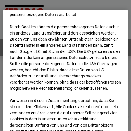
unsere Website fortlaufend zu verbessern. Mit den Cookies
werden von uns sowie von Drittanbietern unter anderem auch
personenbezogene Daten verarbeitet.
Home
E-Mail
Impressum
Login
Durch Cookies können die personenbezogenen Daten auch in
Deutsch
/
English
ein anderes Land transferiert und dort gespeichert werden.
Zu den von uns oben erwähnten Drittanbietern, bei denen ein
Datentransfer in ein anderes Land stattfinden kann, zählt
Webcams:
Alle Länder
auch Google LLC mit Sitz in den USA. Die USA gehören zu den
Ländern, die kein angemessenes Datenschutzniveau bieten.
Sollten die personenbezogenen Daten in die USA übertragen
werden, besteht das Risiko, dass diese Daten von US-
Home
Deutschland
Behörden zu Kontroll- und Überwachungszwecken
BC-173 - BV-Gefahrenabwehrzentrum Oberursel
verarbeitet werden können, ohne dass der betroffenen Person
Archiv
2026
07
08
13:15
möglicherweise Rechtsbehelfsmöglichkeiten zustehen.
BC-173 - BV-
Wir weisen in diesem Zusammenhang darauf hin, dass Sie
sich mit dem Klicken auf „Alle Cookies akzeptieren“ damit ein­
ver­standen erklären, dass die auf unserer Seite eingesetzten
Gefahrenabwehrzentru
Cookies in dem in unserer Datenschutzerklärung
dargestellten Umfang von uns und von den Drittanbietern