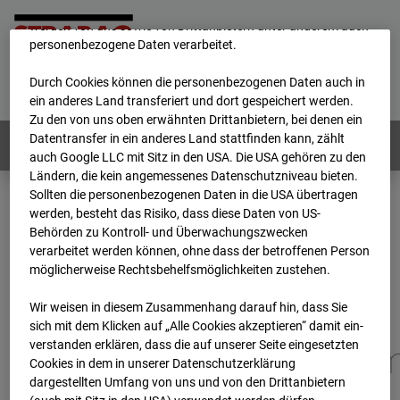
unsere Website fortlaufend zu verbessern. Mit den Cookies
werden von uns sowie von Drittanbietern unter anderem auch
personenbezogene Daten verarbeitet.
Home
E-Mail
Impressum
Login
Durch Cookies können die personenbezogenen Daten auch in
Deutsch
/
English
ein anderes Land transferiert und dort gespeichert werden.
Zu den von uns oben erwähnten Drittanbietern, bei denen ein
Datentransfer in ein anderes Land stattfinden kann, zählt
Webcams:
Alle Länder
auch Google LLC mit Sitz in den USA. Die USA gehören zu den
Ländern, die kein angemessenes Datenschutzniveau bieten.
Sollten die personenbezogenen Daten in die USA übertragen
werden, besteht das Risiko, dass diese Daten von US-
Home
Deutschland
Behörden zu Kontroll- und Überwachungszwecken
BC-173 - BV-Gefahrenabwehrzentrum Oberursel
verarbeitet werden können, ohne dass der betroffenen Person
Archiv
2026
07
08
14:15
möglicherweise Rechtsbehelfsmöglichkeiten zustehen.
BC-173 - BV-
Wir weisen in diesem Zusammenhang darauf hin, dass Sie
sich mit dem Klicken auf „Alle Cookies akzeptieren“ damit ein­
ver­standen erklären, dass die auf unserer Seite eingesetzten
Gefahrenabwehrzentru
Cookies in dem in unserer Datenschutzerklärung
dargestellten Umfang von uns und von den Drittanbietern