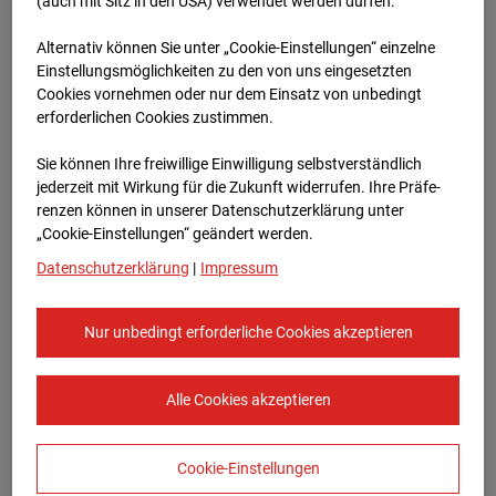
Oberursel
(auch mit Sitz in den USA) verwendet werden dürfen.
Alternativ können Sie unter „Cookie-Einstellungen“ einzelne
Lahnstraße, 61440 Oberursel
Einstellungsmöglichkeiten zu den von uns eingesetzten
Cookies vornehmen oder nur dem Einsatz von unbedingt
Zur Übersicht
erforderlichen Cookies zustimmen.
Archivdatum:
08.07.2026 14:15,
Sie können Ihre freiwillige Einwilligung selbstverständlich
Europe/Berlin
jederzeit mit Wirkung für die Zukunft widerrufen. Ihre Prä­fe­
renzen können in unserer Datenschutzerklärung unter
„Cookie-Einstellungen“ geändert werden.
Datenschutzerklärung
|
Impressum
Nur unbedingt erforderliche Cookies akzeptieren
Alle Cookies akzeptieren
Cookie-Einstellungen