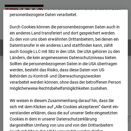
unsere Website fortlaufend zu verbessern. Mit den Cookies
werden von uns sowie von Drittanbietern unter anderem auch
personenbezogene Daten verarbeitet.
Home
E-Mail
Impressum
Login
Durch Cookies können die personenbezogenen Daten auch in
Deutsch
/
English
ein anderes Land transferiert und dort gespeichert werden.
Zu den von uns oben erwähnten Drittanbietern, bei denen ein
Datentransfer in ein anderes Land stattfinden kann, zählt
Webcams:
Alle Länder
auch Google LLC mit Sitz in den USA. Die USA gehören zu den
Ländern, die kein angemessenes Datenschutzniveau bieten.
Sollten die personenbezogenen Daten in die USA übertragen
werden, besteht das Risiko, dass diese Daten von US-
Home
Deutschland
Behörden zu Kontroll- und Überwachungszwecken
BC-173 - BV-Gefahrenabwehrzentrum Oberursel
verarbeitet werden können, ohne dass der betroffenen Person
Archiv
2026
07
08
15:30
möglicherweise Rechtsbehelfsmöglichkeiten zustehen.
BC-173 - BV-
Wir weisen in diesem Zusammenhang darauf hin, dass Sie
sich mit dem Klicken auf „Alle Cookies akzeptieren“ damit ein­
ver­standen erklären, dass die auf unserer Seite eingesetzten
Gefahrenabwehrzentru
Cookies in dem in unserer Datenschutzerklärung
dargestellten Umfang von uns und von den Drittanbietern