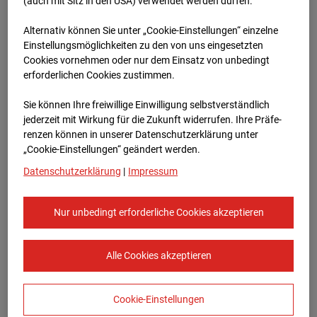
Oberursel
(auch mit Sitz in den USA) verwendet werden dürfen.
Alternativ können Sie unter „Cookie-Einstellungen“ einzelne
Lahnstraße, 61440 Oberursel
Einstellungsmöglichkeiten zu den von uns eingesetzten
Cookies vornehmen oder nur dem Einsatz von unbedingt
Zur Übersicht
erforderlichen Cookies zustimmen.
Archivdatum:
08.07.2026 15:30,
Sie können Ihre freiwillige Einwilligung selbstverständlich
Europe/Berlin
jederzeit mit Wirkung für die Zukunft widerrufen. Ihre Prä­fe­
renzen können in unserer Datenschutzerklärung unter
„Cookie-Einstellungen“ geändert werden.
Datenschutzerklärung
|
Impressum
Nur unbedingt erforderliche Cookies akzeptieren
Alle Cookies akzeptieren
Cookie-Einstellungen