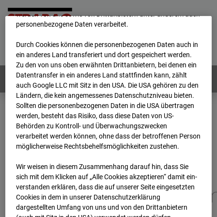
unsere Website fortlaufend zu verbessern. Mit den Cookies
werden von uns sowie von Drittanbietern unter anderem auch
personenbezogene Daten verarbeitet.
Home
E-Mail
Impressum
Login
Durch Cookies können die personenbezogenen Daten auch in
Deutsch
/
English
ein anderes Land transferiert und dort gespeichert werden.
Zu den von uns oben erwähnten Drittanbietern, bei denen ein
Datentransfer in ein anderes Land stattfinden kann, zählt
Webcams:
Alle Länder
auch Google LLC mit Sitz in den USA. Die USA gehören zu den
Ländern, die kein angemessenes Datenschutzniveau bieten.
Sollten die personenbezogenen Daten in die USA übertragen
werden, besteht das Risiko, dass diese Daten von US-
Home
Deutschland
Behörden zu Kontroll- und Überwachungszwecken
BC-173 - BV-Gefahrenabwehrzentrum Oberursel
verarbeitet werden können, ohne dass der betroffenen Person
Archiv
2026
07
08
16:00
möglicherweise Rechtsbehelfsmöglichkeiten zustehen.
BC-173 - BV-
Wir weisen in diesem Zusammenhang darauf hin, dass Sie
sich mit dem Klicken auf „Alle Cookies akzeptieren“ damit ein­
ver­standen erklären, dass die auf unserer Seite eingesetzten
Gefahrenabwehrzentru
Cookies in dem in unserer Datenschutzerklärung
dargestellten Umfang von uns und von den Drittanbietern