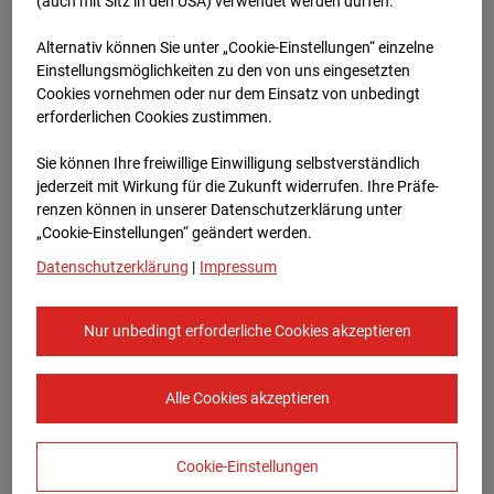
Oberursel
(auch mit Sitz in den USA) verwendet werden dürfen.
Alternativ können Sie unter „Cookie-Einstellungen“ einzelne
Lahnstraße, 61440 Oberursel
Einstellungsmöglichkeiten zu den von uns eingesetzten
Cookies vornehmen oder nur dem Einsatz von unbedingt
Zur Übersicht
erforderlichen Cookies zustimmen.
Archivdatum:
08.07.2026 16:00,
Sie können Ihre freiwillige Einwilligung selbstverständlich
Europe/Berlin
jederzeit mit Wirkung für die Zukunft widerrufen. Ihre Prä­fe­
renzen können in unserer Datenschutzerklärung unter
„Cookie-Einstellungen“ geändert werden.
Datenschutzerklärung
|
Impressum
Nur unbedingt erforderliche Cookies akzeptieren
Alle Cookies akzeptieren
Cookie-Einstellungen