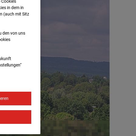
e Cookies
ies in dem in
n (auch mit Sitz
zu den von uns
ookies
Zukunft
nstellungen“
ieren