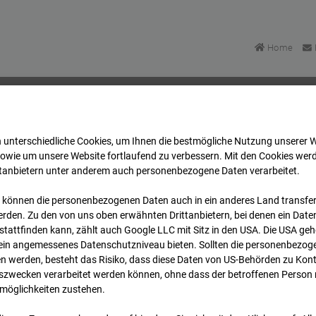
Home
 unterschiedliche Cookies, um Ihnen die best­mögliche Nutzung unserer 
enabwehrzentrum Oberursel
Archiv
2026
07
08
sowie um unsere Website fortlaufend zu verbessern. Mit den Cookies wer
ttanbietern unter anderem auch personenbezogene Daten verarbeitet.
 können die personenbezogenen Daten auch in ein anderes Land transferi
enabwehrzentrum Oberurs
rden. Zu den von uns oben erwähnten Drittanbietern, bei denen ein Daten
tattfinden kann, zählt auch Google LLC mit Sitz in den USA. Die USA ge
kein angemessenes Datenschutzniveau bieten. Sollten die personenbezoge
n werden, besteht das Risiko, dass diese Daten von US-Behörden zu Kontr
wecken verarbeitet werden können, ohne dass der betroffenen Person
möglichkeiten zustehen.
Archi
Übersicht