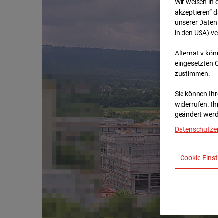
Wir weisen in 
akzeptieren“ d
unserer Daten
in den USA) v
Alternativ kön
eingesetzten 
zustimmen.
Sie können Ihre
widerrufen. Ih
geändert werd
Datenschutze
Cookie-Einst