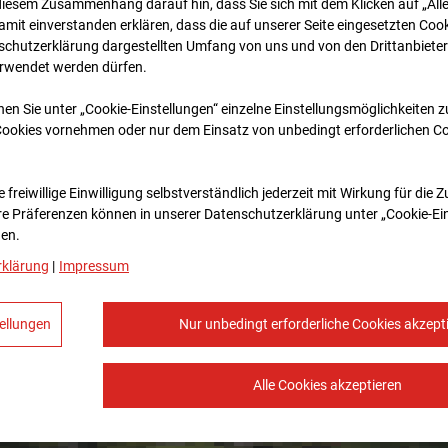
diesem Zusammenhang darauf hin, dass Sie sich mit dem Klicken auf „All
amit ein­ver­standen erklären, dass die auf unserer Seite eingesetzten Cook
schutzerklärung dargestellten Umfang von uns und von den Drittanbieter
erwendet werden dürfen.
nen Sie unter „Cookie-Einstellungen“ einzelne Einstellungsmöglichkeiten 
Cookies vornehmen oder nur dem Einsatz von unbedingt erforderlichen C
 freiwillige Einwilligung selbstverständlich jederzeit mit Wirkung für die 
re Prä­fe­renzen können in unserer Datenschutzerklärung unter „Cookie-Ei
en.
rklärung
|
Impressum
ellungen
Nur unbedingt erforderliche Cookies akzept
Alle Cookies akzeptieren