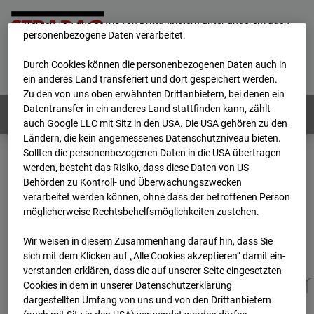
unsere Website fortlaufend zu verbessern. Mit den Cookies
werden von uns sowie von Drittanbietern unter anderem auch
personenbezogene Daten verarbeitet.
Home
E-Mail
Impressum
Login
Durch Cookies können die personenbezogenen Daten auch in
Deutsch
/
English
ein anderes Land transferiert und dort gespeichert werden.
Zu den von uns oben erwähnten Drittanbietern, bei denen ein
Datentransfer in ein anderes Land stattfinden kann, zählt
Webcams:
Alle Länder
auch Google LLC mit Sitz in den USA. Die USA gehören zu den
Ländern, die kein angemessenes Datenschutzniveau bieten.
Sollten die personenbezogenen Daten in die USA übertragen
werden, besteht das Risiko, dass diese Daten von US-
Home
Deutschland
Behörden zu Kontroll- und Überwachungszwecken
BC-173 - BV-Gefahrenabwehrzentrum Oberursel
verarbeitet werden können, ohne dass der betroffenen Person
Archiv
2026
07
08
17:00
möglicherweise Rechtsbehelfsmöglichkeiten zustehen.
BC-173 - BV-
Wir weisen in diesem Zusammenhang darauf hin, dass Sie
sich mit dem Klicken auf „Alle Cookies akzeptieren“ damit ein­
ver­standen erklären, dass die auf unserer Seite eingesetzten
Gefahrenabwehrzentru
Cookies in dem in unserer Datenschutzerklärung
dargestellten Umfang von uns und von den Drittanbietern