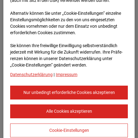
Oberursel
(auch mit Sitz in den USA) verwendet werden dürfen.
Alternativ können Sie unter „Cookie-Einstellungen“ einzelne
Lahnstraße, 61440 Oberursel
Einstellungsmöglichkeiten zu den von uns eingesetzten
Cookies vornehmen oder nur dem Einsatz von unbedingt
Zur Übersicht
erforderlichen Cookies zustimmen.
Archivdatum:
08.07.2026 17:00,
Sie können Ihre freiwillige Einwilligung selbstverständlich
Europe/Berlin
jederzeit mit Wirkung für die Zukunft widerrufen. Ihre Prä­fe­
renzen können in unserer Datenschutzerklärung unter
„Cookie-Einstellungen“ geändert werden.
Datenschutzerklärung
|
Impressum
Nur unbedingt erforderliche Cookies akzeptieren
Alle Cookies akzeptieren
Cookie-Einstellungen