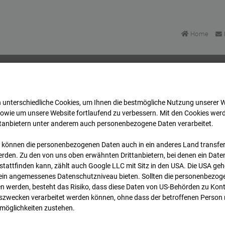
Home
 unterschiedliche Cookies, um Ihnen die best­mögliche Nutzung unserer 
rt EÜ Isenburger Schneise (Cam 1)
Archiv
sowie um unsere Website fortlaufend zu verbessern. Mit den Cookies wer
ttanbietern unter anderem auch personenbezogene Daten verarbeitet.
 können die personenbezogenen Daten auch in ein anderes Land transferi
rt EÜ Isenburger Schneis
rden. Zu den von uns oben erwähnten Drittanbietern, bei denen ein Daten
tattfinden kann, zählt auch Google LLC mit Sitz in den USA. Die USA ge
kein angemessenes Datenschutzniveau bieten. Sollten die personenbezoge
t
n werden, besteht das Risiko, dass diese Daten von US-Behörden zu Kontr
wecken verarbeitet werden können, ohne dass der betroffenen Person
Zur Übersicht
möglichkeiten zustehen.