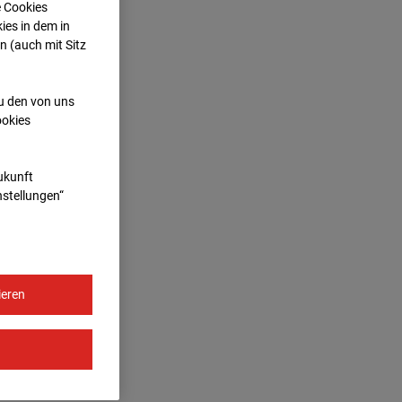
e Cookies
ies in dem in
n (auch mit Sitz
zu den von uns
ookies
Zukunft
nstellungen“
ieren