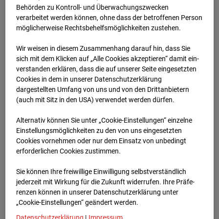
Schneise (Cam 1)
Behörden zu Kontroll- und Überwachungszwecken
verarbeitet werden können, ohne dass der betroffenen Person
Isenburger Schneise 40, 60528 Frankfurt
möglicherweise Rechtsbehelfsmöglichkeiten zustehen.
Zur Übersicht
Wir weisen in diesem Zusammenhang darauf hin, dass Sie
sich mit dem Klicken auf „Alle Cookies akzeptieren“ damit ein­
Archivdatum:
01.12.2025 07:00,
ver­standen erklären, dass die auf unserer Seite eingesetzten
Europe/Berlin
Cookies in dem in unserer Datenschutzerklärung
dargestellten Umfang von uns und von den Drittanbietern
(auch mit Sitz in den USA) verwendet werden dürfen.
Alternativ können Sie unter „Cookie-Einstellungen“ einzelne
Einstellungsmöglichkeiten zu den von uns eingesetzten
Cookies vornehmen oder nur dem Einsatz von unbedingt
erforderlichen Cookies zustimmen.
Sie können Ihre freiwillige Einwilligung selbstverständlich
jederzeit mit Wirkung für die Zukunft widerrufen. Ihre Prä­fe­
renzen können in unserer Datenschutzerklärung unter
„Cookie-Einstellungen“ geändert werden.
Datenschutzerklärung
|
Impressum