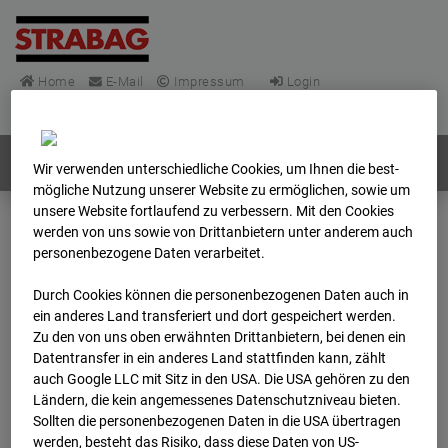
Home
E-Mail
Impressum
Login
Deutsch
/
English
Webcams:
Alle Länder
Wir verwenden unterschiedliche Cookies, um Ihnen die best­
mögliche Nutzung unserer Website zu ermöglichen, sowie um
unsere Website fortlaufend zu verbessern. Mit den Cookies
werden von uns sowie von Drittanbietern unter anderem auch
Home
Deutschland
personenbezogene Daten verarbeitet.
BC-148 - BV-Frankfurt EÜ Isenburger Schneise (Cam 1)
Archiv
2025
12
01
07:00
Durch Cookies können die personenbezogenen Daten auch in
ein anderes Land transferiert und dort gespeichert werden.
Zu den von uns oben erwähnten Drittanbietern, bei denen ein
BC-148 - BV-Frankfurt
Datentransfer in ein anderes Land stattfinden kann, zählt
auch Google LLC mit Sitz in den USA. Die USA gehören zu den
EÜ Isenburger
Ländern, die kein angemessenes Datenschutzniveau bieten.
Sollten die personenbezogenen Daten in die USA übertragen
werden, besteht das Risiko, dass diese Daten von US-