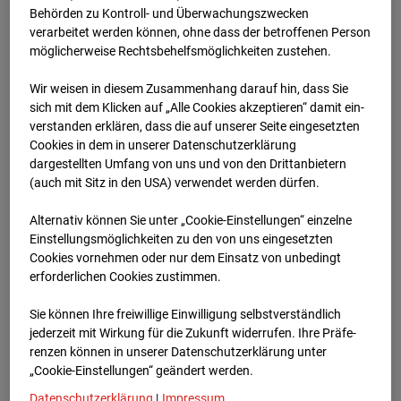
Schneise (Cam 1)
Behörden zu Kontroll- und Überwachungszwecken
verarbeitet werden können, ohne dass der betroffenen Person
Isenburger Schneise 40, 60528 Frankfurt
möglicherweise Rechtsbehelfsmöglichkeiten zustehen.
Zur Übersicht
Wir weisen in diesem Zusammenhang darauf hin, dass Sie
sich mit dem Klicken auf „Alle Cookies akzeptieren“ damit ein­
Archivdatum:
01.06.2026 07:45,
ver­standen erklären, dass die auf unserer Seite eingesetzten
Europe/Berlin
Cookies in dem in unserer Datenschutzerklärung
dargestellten Umfang von uns und von den Drittanbietern
(auch mit Sitz in den USA) verwendet werden dürfen.
Alternativ können Sie unter „Cookie-Einstellungen“ einzelne
Einstellungsmöglichkeiten zu den von uns eingesetzten
Cookies vornehmen oder nur dem Einsatz von unbedingt
erforderlichen Cookies zustimmen.
Sie können Ihre freiwillige Einwilligung selbstverständlich
jederzeit mit Wirkung für die Zukunft widerrufen. Ihre Prä­fe­
renzen können in unserer Datenschutzerklärung unter
„Cookie-Einstellungen“ geändert werden.
Datenschutzerklärung
|
Impressum