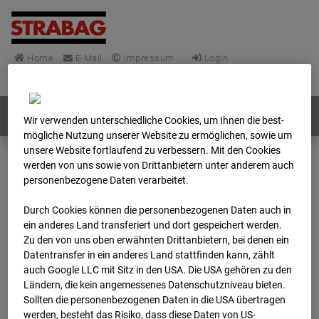
Home
E-Mail
Impressum
Login
Deutsch
/
English
Webcams:
Alle Länder
Wir verwenden unterschiedliche Cookies, um Ihnen die best­
mögliche Nutzung unserer Website zu ermöglichen, sowie um
unsere Website fortlaufend zu verbessern. Mit den Cookies
werden von uns sowie von Drittanbietern unter anderem auch
Home
Deutschland
personenbezogene Daten verarbeitet.
BC-148 - BV-Frankfurt EÜ Isenburger Schneise (Cam 1)
Archiv
2026
06
01
07:45
Durch Cookies können die personenbezogenen Daten auch in
ein anderes Land transferiert und dort gespeichert werden.
Zu den von uns oben erwähnten Drittanbietern, bei denen ein
BC-148 - BV-Frankfurt
Datentransfer in ein anderes Land stattfinden kann, zählt
auch Google LLC mit Sitz in den USA. Die USA gehören zu den
EÜ Isenburger
Ländern, die kein angemessenes Datenschutzniveau bieten.
Sollten die personenbezogenen Daten in die USA übertragen
werden, besteht das Risiko, dass diese Daten von US-