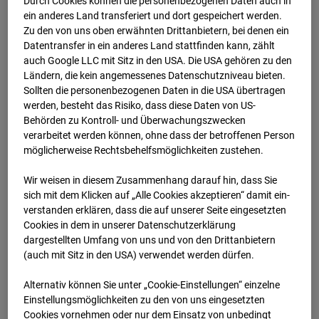
Durch Cookies können die personenbezogenen Daten auch in
ein anderes Land transferiert und dort gespeichert werden.
05.07.2026
Zu den von uns oben erwähnten Drittanbietern, bei denen ein
Datentransfer in ein anderes Land stattfinden kann, zählt
auch Google LLC mit Sitz in den USA. Die USA gehören zu den
Ländern, die kein angemessenes Datenschutzniveau bieten.
Sollten die personenbezogenen Daten in die USA übertragen
werden, besteht das Risiko, dass diese Daten von US-
Behörden zu Kontroll- und Überwachungszwecken
verarbeitet werden können, ohne dass der betroffenen Person
möglicherweise Rechtsbehelfsmöglichkeiten zustehen.
Wir weisen in diesem Zusammenhang darauf hin, dass Sie
sich mit dem Klicken auf „Alle Cookies akzeptieren“ damit ein­
ver­standen erklären, dass die auf unserer Seite eingesetzten
Cookies in dem in unserer Datenschutzerklärung
06.07.2026
dargestellten Umfang von uns und von den Drittanbietern
(auch mit Sitz in den USA) verwendet werden dürfen.
Alternativ können Sie unter „Cookie-Einstellungen“ einzelne
Einstellungsmöglichkeiten zu den von uns eingesetzten
Cookies vornehmen oder nur dem Einsatz von unbedingt