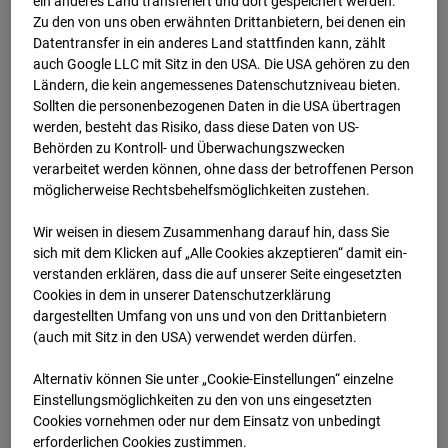
ein anderes Land transferiert und dort gespeichert werden.
03.07.2026 09:15
Zu den von uns oben erwähnten Drittanbietern, bei denen ein
Datentransfer in ein anderes Land stattfinden kann, zählt
auch Google LLC mit Sitz in den USA. Die USA gehören zu den
Ländern, die kein angemessenes Datenschutzniveau bieten.
Sollten die personenbezogenen Daten in die USA übertragen
werden, besteht das Risiko, dass diese Daten von US-
Behörden zu Kontroll- und Überwachungszwecken
verarbeitet werden können, ohne dass der betroffenen Person
möglicherweise Rechtsbehelfsmöglichkeiten zustehen.
Wir weisen in diesem Zusammenhang darauf hin, dass Sie
sich mit dem Klicken auf „Alle Cookies akzeptieren“ damit ein­
ver­standen erklären, dass die auf unserer Seite eingesetzten
Cookies in dem in unserer Datenschutzerklärung
03.07.2026 09:30
dargestellten Umfang von uns und von den Drittanbietern
(auch mit Sitz in den USA) verwendet werden dürfen.
Alternativ können Sie unter „Cookie-Einstellungen“ einzelne
Einstellungsmöglichkeiten zu den von uns eingesetzten
Cookies vornehmen oder nur dem Einsatz von unbedingt
erforderlichen Cookies zustimmen.