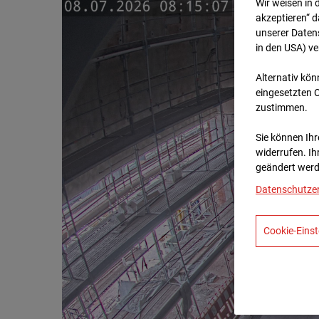
Wir weisen in 
akzeptieren“ d
unserer Daten
in den USA) v
Alternativ kön
eingesetzten 
zustimmen.
Sie können Ihre
widerrufen. Ih
geändert werd
Datenschutze
Cookie-Einst