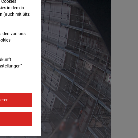
e Cookies
ies in dem in
n (auch mit Sitz
zu den von uns
ookies
Zukunft
nstellungen“
ieren