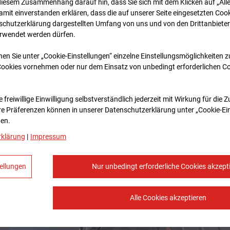
diesem Zusammenhang darauf hin, dass Sie sich mit dem Klicken auf „All
amit ein­ver­standen erklären, dass die auf unserer Seite eingesetzten Cook
schutzerklärung dargestellten Umfang von uns und von den Drittanbieter
erwendet werden dürfen.
nen Sie unter „Cookie-Einstellungen“ einzelne Einstellungsmöglichkeiten 
Cookies vornehmen oder nur dem Einsatz von unbedingt erforderlichen C
 freiwillige Einwilligung selbstverständlich jederzeit mit Wirkung für die 
re Prä­fe­renzen können in unserer Datenschutzerklärung unter „Cookie-Ei
en.
rklärung
|
Impressum
ellungen
Nur unbedingt erforderliche Cookies akzept
Alle Cookies akzeptieren