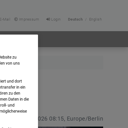
E-Mail
Impressum
Login
Deutsch
/
English
Website zu
den von uns
ert und dort
transfer in ein
hören zu den
nen Daten in die
oll- und
 möglicherweise
vdatum:
08.07.2026 08:15, Europe/Berlin