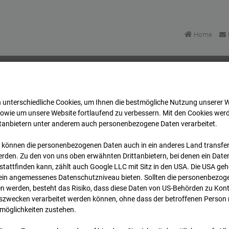
Home
 unterschiedliche Cookies, um Ihnen die best­mögliche Nutzung unserer 
u Bonatzbau -Cam7
Archiv
2026
07
08
08:15
sowie um unsere Website fortlaufend zu verbessern. Mit den Cookies wer
ttanbietern unter anderem auch personenbezogene Daten verarbeitet.
 können die personenbezogenen Daten auch in ein anderes Land transferi
u Bonatzbau -Cam7
rden. Zu den von uns oben erwähnten Drittanbietern, bei denen ein Daten
tattfinden kann, zählt auch Google LLC mit Sitz in den USA. Die USA ge
kein angemessenes Datenschutzniveau bieten. Sollten die personenbezoge
n werden, besteht das Risiko, dass diese Daten von US-Behörden zu Kontr
wecken verarbeitet werden können, ohne dass der betroffenen Person
möglichkeiten zustehen.
Archi
Übersicht