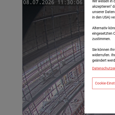
Wir weisen in 
akzeptieren“ d
unserer Daten
in den USA) v
Alternativ kön
eingesetzten 
zustimmen.
Sie können Ihre
widerrufen. Ih
geändert werd
Datenschutze
Cookie-Einst