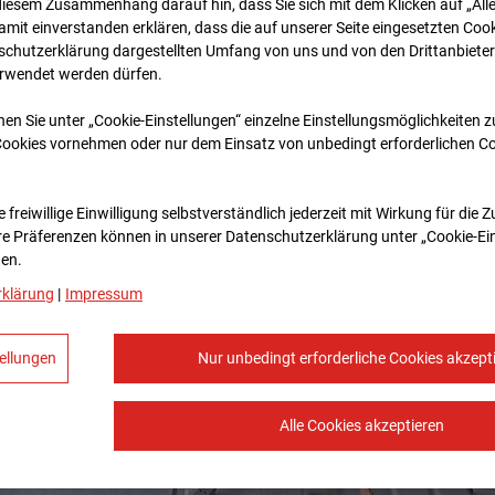
diesem Zusammenhang darauf hin, dass Sie sich mit dem Klicken auf „All
amit ein­ver­standen erklären, dass die auf unserer Seite eingesetzten Cook
schutzerklärung dargestellten Umfang von uns und von den Drittanbieter
erwendet werden dürfen.
nen Sie unter „Cookie-Einstellungen“ einzelne Einstellungsmöglichkeiten 
Cookies vornehmen oder nur dem Einsatz von unbedingt erforderlichen C
 freiwillige Einwilligung selbstverständlich jederzeit mit Wirkung für die 
re Prä­fe­renzen können in unserer Datenschutzerklärung unter „Cookie-Ei
en.
rklärung
|
Impressum
ellungen
Nur unbedingt erforderliche Cookies akzept
Alle Cookies akzeptieren