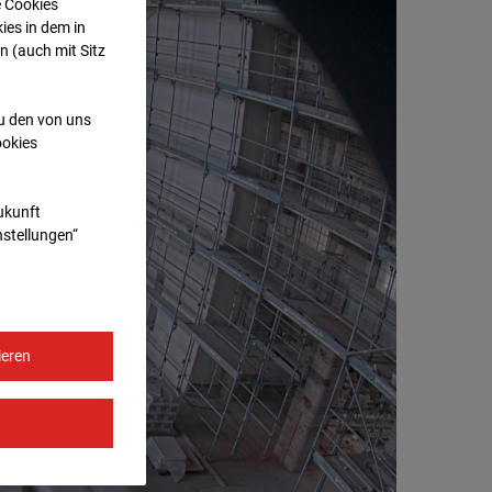
e Cookies
ies in dem in
n (auch mit Sitz
zu den von uns
ookies
Zukunft
nstellungen“
ieren