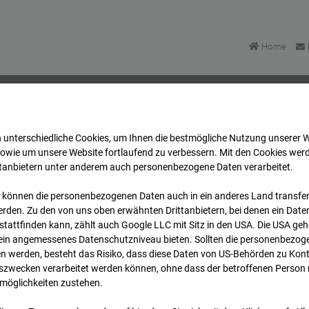
Home
 unterschiedliche Cookies, um Ihnen die best­mögliche Nutzung unserer 
u Bonatzbau -Cam7
Archiv
2026
07
08
11:30
sowie um unsere Website fortlaufend zu verbessern. Mit den Cookies wer
ttanbietern unter anderem auch personenbezogene Daten verarbeitet.
 können die personenbezogenen Daten auch in ein anderes Land transferi
u Bonatzbau -Cam7
rden. Zu den von uns oben erwähnten Drittanbietern, bei denen ein Daten
tattfinden kann, zählt auch Google LLC mit Sitz in den USA. Die USA ge
kein angemessenes Datenschutzniveau bieten. Sollten die personenbezoge
n werden, besteht das Risiko, dass diese Daten von US-Behörden zu Kontr
wecken verarbeitet werden können, ohne dass der betroffenen Person
möglichkeiten zustehen.
Archi
Übersicht