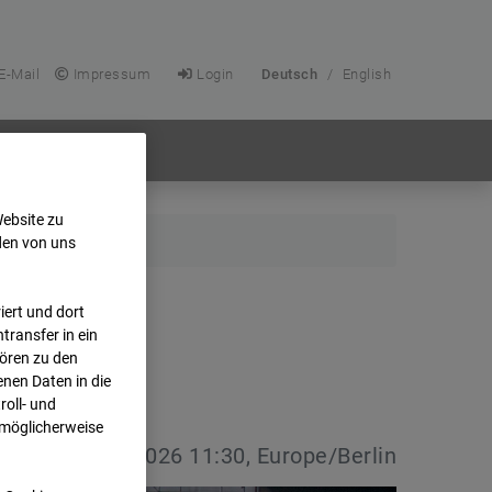
E-Mail
Impressum
Login
Deutsch
/
English
Website zu
den von uns
ert und dort
transfer in ein
hören zu den
nen Daten in die
oll- und
 möglicherweise
vdatum:
08.07.2026 11:30, Europe/Berlin