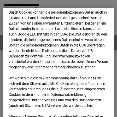
personenbezogene Daten verarbeitet.
Durch Cookies können die personenbezogenen Daten auch in
ein anderes Land transferiert und dort gespeichert werden.
Home
E-Mail
Impressum
Login
Zu den von uns oben erwähnten Drittanbietern, bei denen ein
Datentransfer in ein anderes Land stattfinden kann, zählt
Deutsch
/
English
auch Google LLC mit Sitz in den USA. Die USA gehören zu den
Ländern, die kein angemessenes Datenschutzniveau bieten.
Webcams:
Alle Länder
Sollten die personenbezogenen Daten in die USA übertragen
werden, besteht das Risiko, dass diese Daten von US-
Behörden zu Kontroll- und Überwachungszwecken
verarbeitet werden können, ohne dass der betroffenen Person
Home
Deutschland
möglicherweise Rechtsbehelfsmöglichkeiten zustehen.
BC-189 - BV-Ausbau Bonatzbau -Cam7
Archiv
2026
07
08
12:15
Wir weisen in diesem Zusammenhang darauf hin, dass Sie
sich mit dem Klicken auf „Alle Cookies akzeptieren“ damit ein­
BC-189 - BV-Ausbau
ver­standen erklären, dass die auf unserer Seite eingesetzten
Cookies in dem in unserer Datenschutzerklärung
dargestellten Umfang von uns und von den Drittanbietern
Bonatzbau -Cam7
(auch mit Sitz in den USA) verwendet werden dürfen.
Alternativ können Sie unter „Cookie-Einstellungen“ einzelne