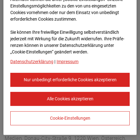
Arnulf Klett Platz, 70173 Stuttgart
Einstellungsmöglichkeiten zu den von uns eingesetzten
Zur Übersicht
Cookies vornehmen oder nur dem Einsatz von unbedingt
erforderlichen Cookies zustimmen.
Archivdatum:
08.07.2026 12:15,
Sie können Ihre freiwillige Einwilligung selbstverständlich
Europe/Berlin
jederzeit mit Wirkung für die Zukunft widerrufen. Ihre Prä­fe­
renzen können in unserer Datenschutzerklärung unter
„Cookie-Einstellungen“ geändert werden.
Datenschutzerklärung
|
Impressum
Nur unbedingt erforderliche Cookies akzeptieren
Alle Cookies akzeptieren
Cookie-Einstellungen
STRABAG SE
Konzern-Kommunikation Internet/Neue
Medien, Donau-City-Straße 9, 1220 Wien, Österreich,