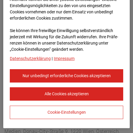
Arnulf Klett Platz, 70173 Stuttgart
Einstellungsmöglichkeiten zu den von uns eingesetzten
Zur Übersicht
Cookies vornehmen oder nur dem Einsatz von unbedingt
erforderlichen Cookies zustimmen.
Archivdatum:
08.07.2026 14:00,
Sie können Ihre freiwillige Einwilligung selbstverständlich
Europe/Berlin
jederzeit mit Wirkung für die Zukunft widerrufen. Ihre Prä­fe­
renzen können in unserer Datenschutzerklärung unter
„Cookie-Einstellungen“ geändert werden.
Datenschutzerklärung
|
Impressum
Nur unbedingt erforderliche Cookies akzeptieren
Alle Cookies akzeptieren
Cookie-Einstellungen
STRABAG SE
Konzern-Kommunikation Internet/Neue
Medien, Donau-City-Straße 9, 1220 Wien, Österreich,