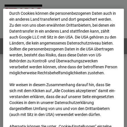
personenbezogene Daten verarbeitet.
Durch Cookies können die personenbezogenen Daten auch in
ein anderes Land transferiert und dort gespeichert werden.
Home
E-Mail
Impressum
Login
Zu den von uns oben erwähnten Drittanbietern, bei denen ein
Datentransfer in ein anderes Land stattfinden kann, zählt
Deutsch
/
English
auch Google LLC mit Sitz in den USA. Die USA gehören zu den
Ländern, die kein angemessenes Datenschutzniveau bieten.
Webcams:
Alle Länder
Sollten die personenbezogenen Daten in die USA übertragen
werden, besteht das Risiko, dass diese Daten von US-
Behörden zu Kontroll- und Überwachungszwecken
verarbeitet werden können, ohne dass der betroffenen Person
Home
Deutschland
möglicherweise Rechtsbehelfsmöglichkeiten zustehen.
BC-189 - BV-Ausbau Bonatzbau -Cam7
Archiv
2026
07
08
14:00
Wir weisen in diesem Zusammenhang darauf hin, dass Sie
sich mit dem Klicken auf „Alle Cookies akzeptieren“ damit ein­
BC-189 - BV-Ausbau
ver­standen erklären, dass die auf unserer Seite eingesetzten
Cookies in dem in unserer Datenschutzerklärung
dargestellten Umfang von uns und von den Drittanbietern
Bonatzbau -Cam7
(auch mit Sitz in den USA) verwendet werden dürfen.
Alternativ können Sie unter „Cookie-Einstellungen“ einzelne