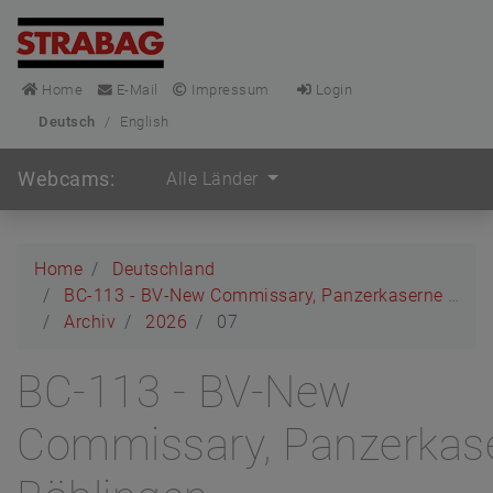
Home
E-Mail
Impressum
Login
Deutsch
/
English
Webcams:
Alle Länder
Home
Deutschland
BC-113 - BV-New Commissary, Panzerkaserne Böblingen
Archiv
2026
07
BC-113 - BV-New
Commissary, Panzerkas