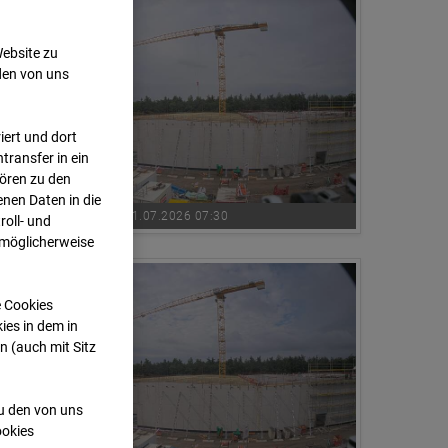
Website zu
den von uns
ert und dort
transfer in ein
hören zu den
nen Daten in die
01.07.2026 07:30
oll- und
 möglicherweise
e Cookies
ies in dem in
n (auch mit Sitz
zu den von uns
ookies