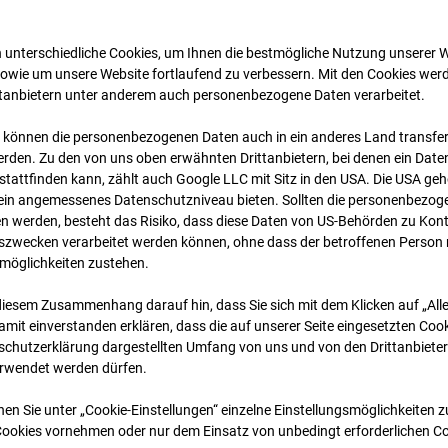
 unterschiedliche Cookies, um Ihnen die best­mögliche Nutzung unserer 
sowie um unsere Website fortlaufend zu verbessern. Mit den Cookies wer
ttanbietern unter anderem auch personenbezogene Daten verarbeitet.
 können die personenbezogenen Daten auch in ein anderes Land transferi
rden. Zu den von uns oben erwähnten Drittanbietern, bei denen ein Daten
tattfinden kann, zählt auch Google LLC mit Sitz in den USA. Die USA ge
kein angemessenes Datenschutzniveau bieten. Sollten die personenbezoge
01.07.2026 07:15
n werden, besteht das Risiko, dass diese Daten von US-Behörden zu Kontr
wecken verarbeitet werden können, ohne dass der betroffenen Person
möglichkeiten zustehen.
diesem Zusammenhang darauf hin, dass Sie sich mit dem Klicken auf „All
amit ein­ver­standen erklären, dass die auf unserer Seite eingesetzten Cook
schutzerklärung dargestellten Umfang von uns und von den Drittanbieter
erwendet werden dürfen.
nen Sie unter „Cookie-Einstellungen“ einzelne Einstellungsmöglichkeiten 
Cookies vornehmen oder nur dem Einsatz von unbedingt erforderlichen C