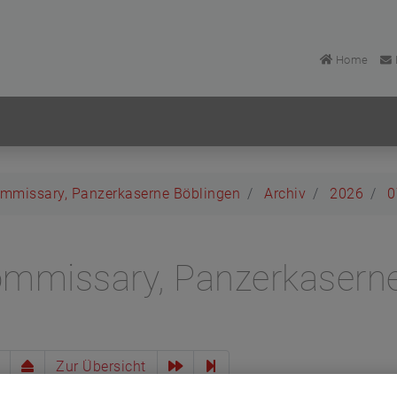
Home
mmissary, Panzerkaserne Böblingen
Archiv
2026
0
mmissary, Panzerkaserne
Zur Übersicht