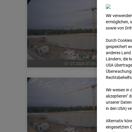
Wir verwenden
ermöglichen, 
sowie von Dri
Durch Cookies
gespeichert we
anderes Land s
Ländern, die 
01.07.2026 07:00
USA übertrage
Überwachungsz
Rechtsbehelfs
Wir weisen in 
akzeptieren“ d
unserer Daten
in den USA) v
Alternativ kön
eingesetzten 