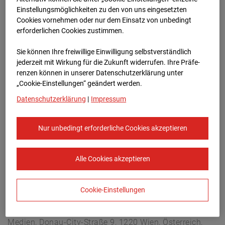
Arnulf Klett Platz, 70173 Stuttgart
Einstellungsmöglichkeiten zu den von uns eingesetzten
Zur Übersicht
Cookies vornehmen oder nur dem Einsatz von unbedingt
erforderlichen Cookies zustimmen.
Archivdatum:
08.07.2026 10:35,
Sie können Ihre freiwillige Einwilligung selbstverständlich
Europe/Berlin
jederzeit mit Wirkung für die Zukunft widerrufen. Ihre Prä­fe­
renzen können in unserer Datenschutzerklärung unter
„Cookie-Einstellungen“ geändert werden.
Datenschutzerklärung
|
Impressum
Nur unbedingt erforderliche Cookies akzeptieren
Alle Cookies akzeptieren
Cookie-Einstellungen
STRABAG SE
Konzern-Kommunikation Internet/Neue
Medien, Donau-City-Straße 9, 1220 Wien, Österreich,