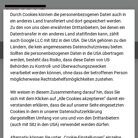
personenbezogene Daten verarbeitet.
Durch Cookies können die personenbezogenen Daten auch in
ein anderes Land transferiert und dort gespeichert werden.
Home
E-Mail
Impressum
Login
Zu den von uns oben erwähnten Drittanbietern, bei denen ein
Datentransfer in ein anderes Land stattfinden kann, zählt
Deutsch
/
English
auch Google LLC mit Sitz in den USA. Die USA gehören zu den
Ländern, die kein angemessenes Datenschutzniveau bieten.
Webcams:
Alle Länder
Sollten die personenbezogenen Daten in die USA übertragen
werden, besteht das Risiko, dass diese Daten von US-
Behörden zu Kontroll- und Überwachungszwecken
verarbeitet werden können, ohne dass der betroffenen Person
Home
Deutschland
möglicherweise Rechtsbehelfsmöglichkeiten zustehen.
BC-118 BV-Ausbau Bonatzbau -Cam8
Archiv
2026
07
08
10:35
Wir weisen in diesem Zusammenhang darauf hin, dass Sie
sich mit dem Klicken auf „Alle Cookies akzeptieren“ damit ein­
BC-118 BV-Ausbau
ver­standen erklären, dass die auf unserer Seite eingesetzten
Cookies in dem in unserer Datenschutzerklärung
dargestellten Umfang von uns und von den Drittanbietern
Bonatzbau -Cam8
(auch mit Sitz in den USA) verwendet werden dürfen.
Alternativ können Sie unter „Cookie-Einstellungen“ einzelne