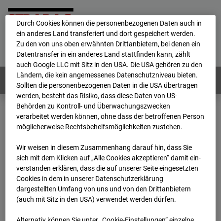
personenbezogene Daten verarbeitet.
Durch Cookies können die personenbezogenen Daten auch in
ein anderes Land transferiert und dort gespeichert werden.
Home
E-Mail
Impressum
Login
Zu den von uns oben erwähnten Drittanbietern, bei denen ein
Datentransfer in ein anderes Land stattfinden kann, zählt
Deutsch
/
English
auch Google LLC mit Sitz in den USA. Die USA gehören zu den
Ländern, die kein angemessenes Datenschutzniveau bieten.
Webcams:
Alle Länder
Sollten die personenbezogenen Daten in die USA übertragen
werden, besteht das Risiko, dass diese Daten von US-
Behörden zu Kontroll- und Überwachungszwecken
verarbeitet werden können, ohne dass der betroffenen Person
Home
Deutschland
möglicherweise Rechtsbehelfsmöglichkeiten zustehen.
BC-118 BV-Ausbau Bonatzbau -Cam8
Archiv
2026
07
08
13:35
Wir weisen in diesem Zusammenhang darauf hin, dass Sie
sich mit dem Klicken auf „Alle Cookies akzeptieren“ damit ein­
BC-118 BV-Ausbau
ver­standen erklären, dass die auf unserer Seite eingesetzten
Cookies in dem in unserer Datenschutzerklärung
dargestellten Umfang von uns und von den Drittanbietern
Bonatzbau -Cam8
(auch mit Sitz in den USA) verwendet werden dürfen.
Alternativ können Sie unter „Cookie-Einstellungen“ einzelne