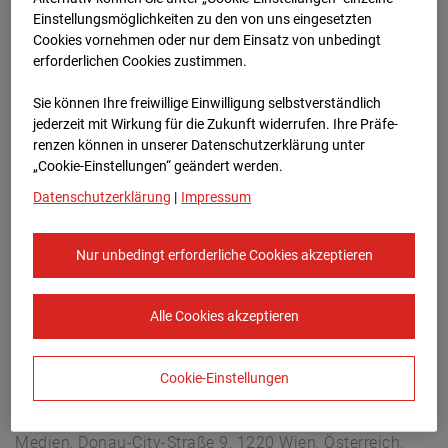
Arnulf Klett Platz, 70173 Stuttgart
Einstellungsmöglichkeiten zu den von uns eingesetzten
Zur Übersicht
Cookies vornehmen oder nur dem Einsatz von unbedingt
erforderlichen Cookies zustimmen.
Archivdatum:
08.07.2026 13:35,
Sie können Ihre freiwillige Einwilligung selbstverständlich
Europe/Berlin
jederzeit mit Wirkung für die Zukunft widerrufen. Ihre Prä­fe­
renzen können in unserer Datenschutzerklärung unter
„Cookie-Einstellungen“ geändert werden.
Datenschutzerklärung
|
Impressum
Nur unbedingt erforderliche Cookies akzeptieren
Alle Cookies akzeptieren
Cookie-Einstellungen
STRABAG SE
Konzern-Kommunikation Internet/Neue
Medien, Donau-City-Straße 9, 1220 Wien, Österreich,