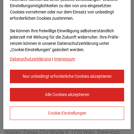
Arnulf Klett Platz, 70173 Stuttgart
Einstellungsmöglichkeiten zu den von uns eingesetzten
Zur Übersicht
Cookies vornehmen oder nur dem Einsatz von unbedingt
erforderlichen Cookies zustimmen.
Archivdatum:
08.07.2026 15:20,
Sie können Ihre freiwillige Einwilligung selbstverständlich
Europe/Berlin
jederzeit mit Wirkung für die Zukunft widerrufen. Ihre Prä­fe­
renzen können in unserer Datenschutzerklärung unter
„Cookie-Einstellungen“ geändert werden.
Datenschutzerklärung
|
Impressum
Nur unbedingt erforderliche Cookies akzeptieren
Alle Cookies akzeptieren
Cookie-Einstellungen
STRABAG SE
Konzern-Kommunikation Internet/Neue
Medien, Donau-City-Straße 9, 1220 Wien, Österreich,