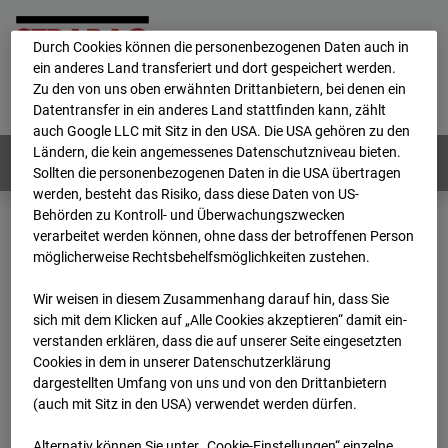
personenbezogene Daten verarbeitet.
Durch Cookies können die personenbezogenen Daten auch in
ein anderes Land transferiert und dort gespeichert werden.
Home
E-Mail
Impressum
Login
Zu den von uns oben erwähnten Drittanbietern, bei denen ein
Datentransfer in ein anderes Land stattfinden kann, zählt
Deutsch
/
English
auch Google LLC mit Sitz in den USA. Die USA gehören zu den
Ländern, die kein angemessenes Datenschutzniveau bieten.
Webcams:
Alle Länder
Sollten die personenbezogenen Daten in die USA übertragen
werden, besteht das Risiko, dass diese Daten von US-
Behörden zu Kontroll- und Überwachungszwecken
verarbeitet werden können, ohne dass der betroffenen Person
Home
Deutschland
möglicherweise Rechtsbehelfsmöglichkeiten zustehen.
BC-118 BV-Ausbau Bonatzbau -Cam8
Archiv
2026
07
08
15:20
Wir weisen in diesem Zusammenhang darauf hin, dass Sie
sich mit dem Klicken auf „Alle Cookies akzeptieren“ damit ein­
BC-118 BV-Ausbau
ver­standen erklären, dass die auf unserer Seite eingesetzten
Cookies in dem in unserer Datenschutzerklärung
dargestellten Umfang von uns und von den Drittanbietern
Bonatzbau -Cam8
(auch mit Sitz in den USA) verwendet werden dürfen.
Alternativ können Sie unter „Cookie-Einstellungen“ einzelne