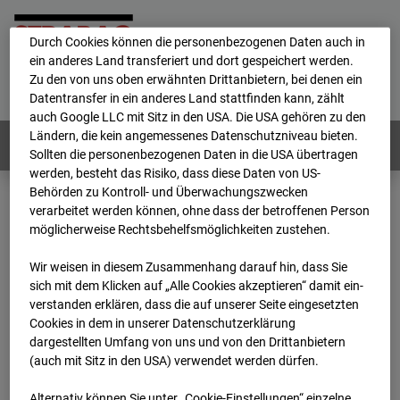
personenbezogene Daten verarbeitet.
Durch Cookies können die personenbezogenen Daten auch in
ein anderes Land transferiert und dort gespeichert werden.
Home
E-Mail
Impressum
Login
Zu den von uns oben erwähnten Drittanbietern, bei denen ein
Datentransfer in ein anderes Land stattfinden kann, zählt
Deutsch
/
English
auch Google LLC mit Sitz in den USA. Die USA gehören zu den
Ländern, die kein angemessenes Datenschutzniveau bieten.
Webcams:
Alle Länder
Sollten die personenbezogenen Daten in die USA übertragen
werden, besteht das Risiko, dass diese Daten von US-
Behörden zu Kontroll- und Überwachungszwecken
verarbeitet werden können, ohne dass der betroffenen Person
Home
Deutschland
möglicherweise Rechtsbehelfsmöglichkeiten zustehen.
BC-118 BV-Ausbau Bonatzbau -Cam8
Archiv
2026
07
08
17:35
Wir weisen in diesem Zusammenhang darauf hin, dass Sie
sich mit dem Klicken auf „Alle Cookies akzeptieren“ damit ein­
BC-118 BV-Ausbau
ver­standen erklären, dass die auf unserer Seite eingesetzten
Cookies in dem in unserer Datenschutzerklärung
dargestellten Umfang von uns und von den Drittanbietern
Bonatzbau -Cam8
(auch mit Sitz in den USA) verwendet werden dürfen.
Alternativ können Sie unter „Cookie-Einstellungen“ einzelne