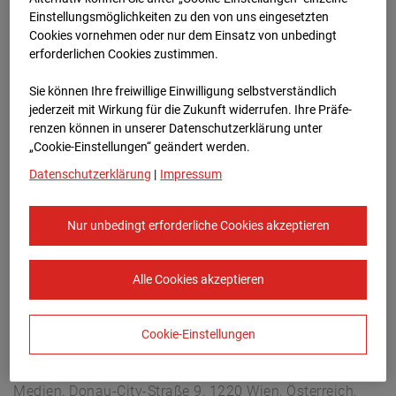
Arnulf Klett Platz, 70173 Stuttgart
Einstellungsmöglichkeiten zu den von uns eingesetzten
Zur Übersicht
Cookies vornehmen oder nur dem Einsatz von unbedingt
erforderlichen Cookies zustimmen.
Archivdatum:
08.07.2026 17:35,
Sie können Ihre freiwillige Einwilligung selbstverständlich
Europe/Berlin
jederzeit mit Wirkung für die Zukunft widerrufen. Ihre Prä­fe­
renzen können in unserer Datenschutzerklärung unter
„Cookie-Einstellungen“ geändert werden.
Datenschutzerklärung
|
Impressum
Nur unbedingt erforderliche Cookies akzeptieren
Alle Cookies akzeptieren
Cookie-Einstellungen
STRABAG SE
Konzern-Kommunikation Internet/Neue
Medien, Donau-City-Straße 9, 1220 Wien, Österreich,