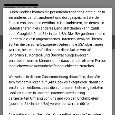
personenbezogene Daten verarbeitet.
Durch Cookies können die personenbezogenen Daten auch in
ein anderes Land transferiert und dort gespeichert werden.
Home
E-Mail
Impressum
Login
Zu den von uns oben erwähnten Drittanbietern, bei denen ein
Datentransfer in ein anderes Land stattfinden kann, zählt
Deutsch
/
English
auch Google LLC mit Sitz in den USA. Die USA gehören zu den
Ländern, die kein angemessenes Datenschutzniveau bieten.
Webcams:
Alle Länder
Sollten die personenbezogenen Daten in die USA übertragen
werden, besteht das Risiko, dass diese Daten von US-
Behörden zu Kontroll- und Überwachungszwecken
verarbeitet werden können, ohne dass der betroffenen Person
Home
Deutschland
möglicherweise Rechtsbehelfsmöglichkeiten zustehen.
BC-132 - BV-Ausbau Bonatzbau -Cam9
Archiv
2026
07
08
06:15
Wir weisen in diesem Zusammenhang darauf hin, dass Sie
sich mit dem Klicken auf „Alle Cookies akzeptieren“ damit ein­
BC-132 - BV-Ausbau
ver­standen erklären, dass die auf unserer Seite eingesetzten
Cookies in dem in unserer Datenschutzerklärung
dargestellten Umfang von uns und von den Drittanbietern
Bonatzbau -Cam9
(auch mit Sitz in den USA) verwendet werden dürfen.
Alternativ können Sie unter „Cookie-Einstellungen“ einzelne