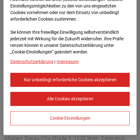
Arnulf Klett Platz, 70173 Stuttgart
Einstellungsmöglichkeiten zu den von uns eingesetzten
Zur Übersicht
Cookies vornehmen oder nur dem Einsatz von unbedingt
erforderlichen Cookies zustimmen.
Archivdatum:
08.07.2026 06:15,
Sie können Ihre freiwillige Einwilligung selbstverständlich
Europe/Berlin
jederzeit mit Wirkung für die Zukunft widerrufen. Ihre Prä­fe­
renzen können in unserer Datenschutzerklärung unter
„Cookie-Einstellungen“ geändert werden.
Datenschutzerklärung
|
Impressum
Nur unbedingt erforderliche Cookies akzeptieren
Alle Cookies akzeptieren
Cookie-Einstellungen
STRABAG SE
Konzern-Kommunikation Internet/Neue
Medien, Donau-City-Straße 9, 1220 Wien, Österreich,