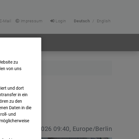
E-Mail
Impressum
Login
Deutsch
/
English
Website zu
den von uns
ert und dort
transfer in ein
hören zu den
nen Daten in die
oll- und
 möglicherweise
vdatum:
08.07.2026 09:40, Europe/Berlin