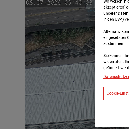
Wir weisen in 
akzeptieren“ d
unserer Daten
in den USA) v
Alternativ kön
eingesetzten 
zustimmen.
Sie können Ihre
widerrufen. Ih
geändert werd
Datenschutze
Cookie-Einst