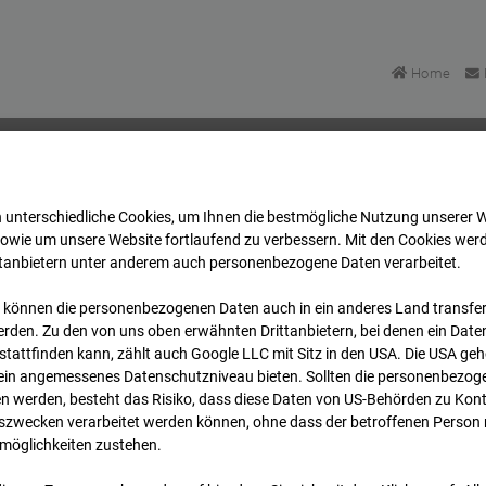
Home
 unterschiedliche Cookies, um Ihnen die best­mögliche Nutzung unserer 
u Bonatzbau -Cam9
Archiv
2026
07
08
09:40
sowie um unsere Website fortlaufend zu verbessern. Mit den Cookies wer
ttanbietern unter anderem auch personenbezogene Daten verarbeitet.
 können die personenbezogenen Daten auch in ein anderes Land transferi
u Bonatzbau -Cam9
rden. Zu den von uns oben erwähnten Drittanbietern, bei denen ein Daten
tattfinden kann, zählt auch Google LLC mit Sitz in den USA. Die USA ge
kein angemessenes Datenschutzniveau bieten. Sollten die personenbezoge
n werden, besteht das Risiko, dass diese Daten von US-Behörden zu Kontr
wecken verarbeitet werden können, ohne dass der betroffenen Person
möglichkeiten zustehen.
Archi
Übersicht