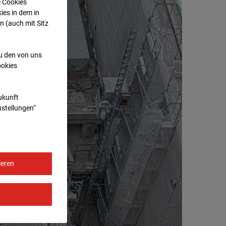
e Cookies
ies in dem in
n (auch mit Sitz
zu den von uns
ookies
Zukunft
nstellungen“
ieren