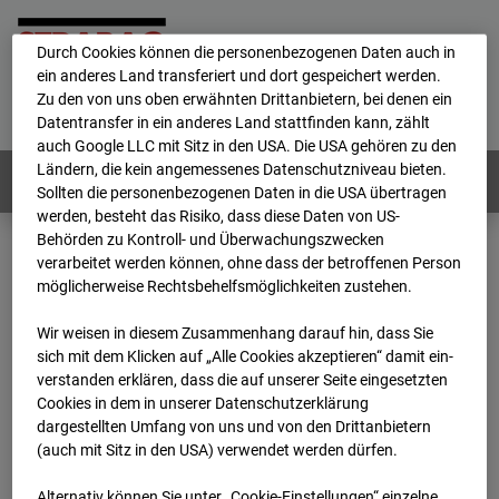
personenbezogene Daten verarbeitet.
Durch Cookies können die personenbezogenen Daten auch in
ein anderes Land transferiert und dort gespeichert werden.
Home
E-Mail
Impressum
Login
Zu den von uns oben erwähnten Drittanbietern, bei denen ein
Datentransfer in ein anderes Land stattfinden kann, zählt
Deutsch
/
English
auch Google LLC mit Sitz in den USA. Die USA gehören zu den
Ländern, die kein angemessenes Datenschutzniveau bieten.
Webcams:
Alle Länder
Sollten die personenbezogenen Daten in die USA übertragen
werden, besteht das Risiko, dass diese Daten von US-
Behörden zu Kontroll- und Überwachungszwecken
verarbeitet werden können, ohne dass der betroffenen Person
Home
Deutschland
möglicherweise Rechtsbehelfsmöglichkeiten zustehen.
BC-132 - BV-Ausbau Bonatzbau -Cam9
Archiv
2026
07
08
11:15
Wir weisen in diesem Zusammenhang darauf hin, dass Sie
sich mit dem Klicken auf „Alle Cookies akzeptieren“ damit ein­
BC-132 - BV-Ausbau
ver­standen erklären, dass die auf unserer Seite eingesetzten
Cookies in dem in unserer Datenschutzerklärung
dargestellten Umfang von uns und von den Drittanbietern
Bonatzbau -Cam9
(auch mit Sitz in den USA) verwendet werden dürfen.
Alternativ können Sie unter „Cookie-Einstellungen“ einzelne