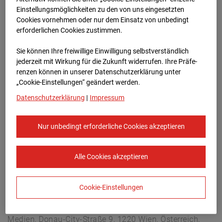
Arnulf Klett Platz, 70173 Stuttgart
Einstellungsmöglichkeiten zu den von uns eingesetzten
Zur Übersicht
Cookies vornehmen oder nur dem Einsatz von unbedingt
erforderlichen Cookies zustimmen.
Archivdatum:
08.07.2026 11:15,
Sie können Ihre freiwillige Einwilligung selbstverständlich
Europe/Berlin
jederzeit mit Wirkung für die Zukunft widerrufen. Ihre Prä­fe­
renzen können in unserer Datenschutzerklärung unter
„Cookie-Einstellungen“ geändert werden.
Datenschutzerklärung
|
Impressum
Nur unbedingt erforderliche Cookies akzeptieren
Alle Cookies akzeptieren
Cookie-Einstellungen
STRABAG SE
Konzern-Kommunikation Internet/Neue
Medien, Donau-City-Straße 9, 1220 Wien, Österreich,