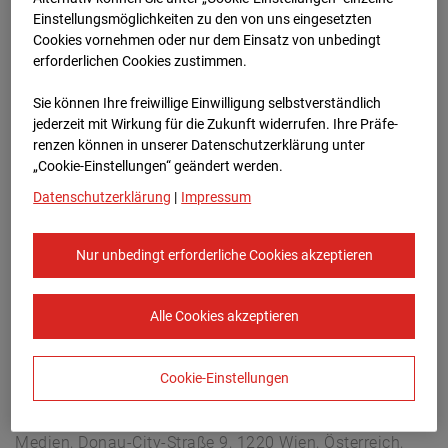
Arnulf Klett Platz, 70173 Stuttgart
Einstellungsmöglichkeiten zu den von uns eingesetzten
Zur Übersicht
Cookies vornehmen oder nur dem Einsatz von unbedingt
erforderlichen Cookies zustimmen.
Archivdatum:
08.07.2026 15:50,
Sie können Ihre freiwillige Einwilligung selbstverständlich
Europe/Berlin
jederzeit mit Wirkung für die Zukunft widerrufen. Ihre Prä­fe­
renzen können in unserer Datenschutzerklärung unter
„Cookie-Einstellungen“ geändert werden.
Datenschutzerklärung
|
Impressum
Nur unbedingt erforderliche Cookies akzeptieren
Alle Cookies akzeptieren
Cookie-Einstellungen
STRABAG SE
Konzern-Kommunikation Internet/Neue
Medien, Donau-City-Straße 9, 1220 Wien, Österreich,