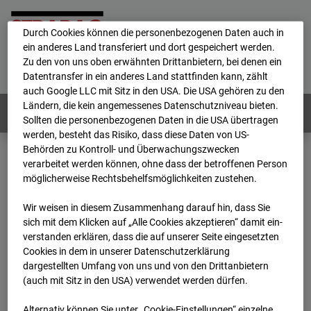
personenbezogene Daten verarbeitet.
Durch Cookies können die personenbezogenen Daten auch in
ein anderes Land transferiert und dort gespeichert werden.
Home
E-Mail
Impressum
Login
Zu den von uns oben erwähnten Drittanbietern, bei denen ein
Datentransfer in ein anderes Land stattfinden kann, zählt
Deutsch
/
English
auch Google LLC mit Sitz in den USA. Die USA gehören zu den
Ländern, die kein angemessenes Datenschutzniveau bieten.
Webcams:
Alle Länder
Sollten die personenbezogenen Daten in die USA übertragen
werden, besteht das Risiko, dass diese Daten von US-
Behörden zu Kontroll- und Überwachungszwecken
verarbeitet werden können, ohne dass der betroffenen Person
Home
Deutschland
möglicherweise Rechtsbehelfsmöglichkeiten zustehen.
BC-132 - BV-Ausbau Bonatzbau -Cam9
Archiv
2026
07
08
15:50
Wir weisen in diesem Zusammenhang darauf hin, dass Sie
sich mit dem Klicken auf „Alle Cookies akzeptieren“ damit ein­
BC-132 - BV-Ausbau
ver­standen erklären, dass die auf unserer Seite eingesetzten
Cookies in dem in unserer Datenschutzerklärung
dargestellten Umfang von uns und von den Drittanbietern
Bonatzbau -Cam9
(auch mit Sitz in den USA) verwendet werden dürfen.
Alternativ können Sie unter „Cookie-Einstellungen“ einzelne