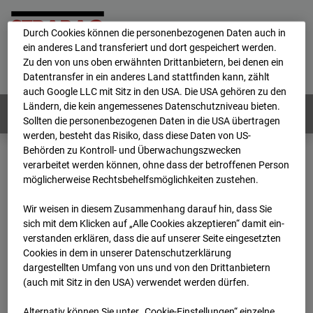
personenbezogene Daten verarbeitet.
Durch Cookies können die personenbezogenen Daten auch in
ein anderes Land transferiert und dort gespeichert werden.
Home
E-Mail
Impressum
Login
Zu den von uns oben erwähnten Drittanbietern, bei denen ein
Datentransfer in ein anderes Land stattfinden kann, zählt
Deutsch
/
English
auch Google LLC mit Sitz in den USA. Die USA gehören zu den
Ländern, die kein angemessenes Datenschutzniveau bieten.
Webcams:
Alle Länder
Sollten die personenbezogenen Daten in die USA übertragen
werden, besteht das Risiko, dass diese Daten von US-
Behörden zu Kontroll- und Überwachungszwecken
verarbeitet werden können, ohne dass der betroffenen Person
Home
Deutschland
möglicherweise Rechtsbehelfsmöglichkeiten zustehen.
BC-132 - BV-Ausbau Bonatzbau -Cam9
Archiv
2026
07
08
17:10
Wir weisen in diesem Zusammenhang darauf hin, dass Sie
sich mit dem Klicken auf „Alle Cookies akzeptieren“ damit ein­
BC-132 - BV-Ausbau
ver­standen erklären, dass die auf unserer Seite eingesetzten
Cookies in dem in unserer Datenschutzerklärung
dargestellten Umfang von uns und von den Drittanbietern
Bonatzbau -Cam9
(auch mit Sitz in den USA) verwendet werden dürfen.
Alternativ können Sie unter „Cookie-Einstellungen“ einzelne