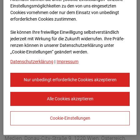
Arnulf Klett Platz, 70173 Stuttgart
Einstellungsmöglichkeiten zu den von uns eingesetzten
Zur Übersicht
Cookies vornehmen oder nur dem Einsatz von unbedingt
erforderlichen Cookies zustimmen.
Archivdatum:
08.07.2026 17:10,
Sie können Ihre freiwillige Einwilligung selbstverständlich
Europe/Berlin
jederzeit mit Wirkung für die Zukunft widerrufen. Ihre Prä­fe­
renzen können in unserer Datenschutzerklärung unter
„Cookie-Einstellungen“ geändert werden.
Datenschutzerklärung
|
Impressum
Nur unbedingt erforderliche Cookies akzeptieren
Alle Cookies akzeptieren
Cookie-Einstellungen
STRABAG SE
Konzern-Kommunikation Internet/Neue
Medien, Donau-City-Straße 9, 1220 Wien, Österreich,