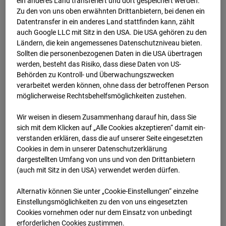
ein anderes Land transferiert und dort gespeichert werden.
09.07.2026 07:15
Zu den von uns oben erwähnten Drittanbietern, bei denen ein
Datentransfer in ein anderes Land stattfinden kann, zählt
auch Google LLC mit Sitz in den USA. Die USA gehören zu den
Ländern, die kein angemessenes Datenschutzniveau bieten.
Sollten die personenbezogenen Daten in die USA übertragen
werden, besteht das Risiko, dass diese Daten von US-
Behörden zu Kontroll- und Überwachungszwecken
verarbeitet werden können, ohne dass der betroffenen Person
möglicherweise Rechtsbehelfsmöglichkeiten zustehen.
Wir weisen in diesem Zusammenhang darauf hin, dass Sie
sich mit dem Klicken auf „Alle Cookies akzeptieren“ damit ein­
ver­standen erklären, dass die auf unserer Seite eingesetzten
Cookies in dem in unserer Datenschutzerklärung
09.07.2026 07:30
dargestellten Umfang von uns und von den Drittanbietern
(auch mit Sitz in den USA) verwendet werden dürfen.
Alternativ können Sie unter „Cookie-Einstellungen“ einzelne
Einstellungsmöglichkeiten zu den von uns eingesetzten
Cookies vornehmen oder nur dem Einsatz von unbedingt
erforderlichen Cookies zustimmen.