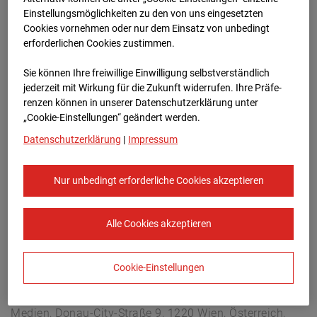
Überseering 12, 22297 Hamburg
Einstellungsmöglichkeiten zu den von uns eingesetzten
Zur Übersicht
Cookies vornehmen oder nur dem Einsatz von unbedingt
erforderlichen Cookies zustimmen.
Archivdatum:
12.01.2026 18:30,
Sie können Ihre freiwillige Einwilligung selbstverständlich
Europe/Berlin
jederzeit mit Wirkung für die Zukunft widerrufen. Ihre Prä­fe­
renzen können in unserer Datenschutzerklärung unter
„Cookie-Einstellungen“ geändert werden.
Datenschutzerklärung
|
Impressum
Nur unbedingt erforderliche Cookies akzeptieren
Alle Cookies akzeptieren
Cookie-Einstellungen
STRABAG SE
Konzern-Kommunikation Internet/Neue
Medien, Donau-City-Straße 9, 1220 Wien, Österreich,