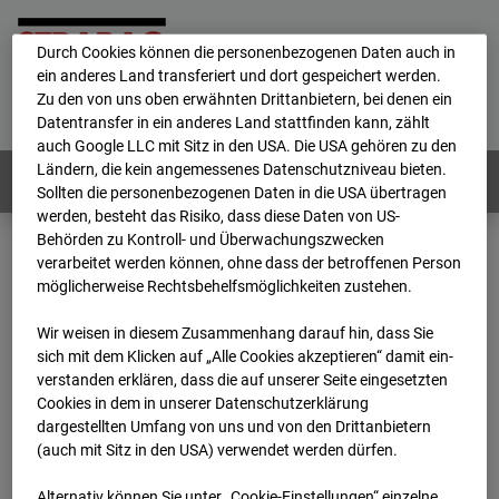
personenbezogene Daten verarbeitet.
Durch Cookies können die personenbezogenen Daten auch in
ein anderes Land transferiert und dort gespeichert werden.
Home
E-Mail
Impressum
Login
Zu den von uns oben erwähnten Drittanbietern, bei denen ein
Datentransfer in ein anderes Land stattfinden kann, zählt
Deutsch
/
English
auch Google LLC mit Sitz in den USA. Die USA gehören zu den
Ländern, die kein angemessenes Datenschutzniveau bieten.
Webcams:
Alle Länder
Sollten die personenbezogenen Daten in die USA übertragen
werden, besteht das Risiko, dass diese Daten von US-
Behörden zu Kontroll- und Überwachungszwecken
verarbeitet werden können, ohne dass der betroffenen Person
Home
Deutschland
möglicherweise Rechtsbehelfsmöglichkeiten zustehen.
BC-104 - BV-Arne Jacobsen Haus
Archiv
2026
01
12
18:30
Wir weisen in diesem Zusammenhang darauf hin, dass Sie
sich mit dem Klicken auf „Alle Cookies akzeptieren“ damit ein­
BC-104 - BV-Arne
ver­standen erklären, dass die auf unserer Seite eingesetzten
Cookies in dem in unserer Datenschutzerklärung
dargestellten Umfang von uns und von den Drittanbietern
Jacobsen Haus
(auch mit Sitz in den USA) verwendet werden dürfen.
Alternativ können Sie unter „Cookie-Einstellungen“ einzelne