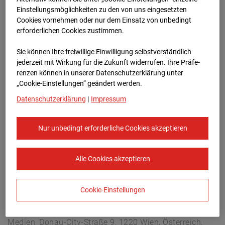
Überseering 12, 22297 Hamburg
Einstellungsmöglichkeiten zu den von uns eingesetzten
Zur Übersicht
Cookies vornehmen oder nur dem Einsatz von unbedingt
erforderlichen Cookies zustimmen.
Archivdatum:
12.01.2026 19:00,
Sie können Ihre freiwillige Einwilligung selbstverständlich
Europe/Berlin
jederzeit mit Wirkung für die Zukunft widerrufen. Ihre Prä­fe­
renzen können in unserer Datenschutzerklärung unter
„Cookie-Einstellungen“ geändert werden.
Datenschutzerklärung
|
Impressum
Nur unbedingt erforderliche Cookies akzeptieren
Alle Cookies akzeptieren
Cookie-Einstellungen
STRABAG SE
Konzern-Kommunikation Internet/Neue
Medien, Donau-City-Straße 9, 1220 Wien, Österreich,