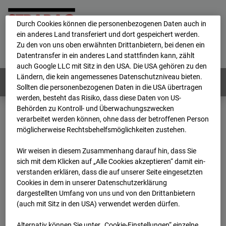
personenbezogene Daten verarbeitet.
Durch Cookies können die personenbezogenen Daten auch in
ein anderes Land transferiert und dort gespeichert werden.
Home
E-Mail
Impressum
Login
Zu den von uns oben erwähnten Drittanbietern, bei denen ein
Datentransfer in ein anderes Land stattfinden kann, zählt
Deutsch
/
English
auch Google LLC mit Sitz in den USA. Die USA gehören zu den
Ländern, die kein angemessenes Datenschutzniveau bieten.
Webcams:
Alle Länder
Sollten die personenbezogenen Daten in die USA übertragen
werden, besteht das Risiko, dass diese Daten von US-
Behörden zu Kontroll- und Überwachungszwecken
verarbeitet werden können, ohne dass der betroffenen Person
Home
Deutschland
möglicherweise Rechtsbehelfsmöglichkeiten zustehen.
BC-104 - BV-Arne Jacobsen Haus
Archiv
2026
01
12
19:00
Wir weisen in diesem Zusammenhang darauf hin, dass Sie
sich mit dem Klicken auf „Alle Cookies akzeptieren“ damit ein­
BC-104 - BV-Arne
ver­standen erklären, dass die auf unserer Seite eingesetzten
Cookies in dem in unserer Datenschutzerklärung
dargestellten Umfang von uns und von den Drittanbietern
Jacobsen Haus
(auch mit Sitz in den USA) verwendet werden dürfen.
Alternativ können Sie unter „Cookie-Einstellungen“ einzelne