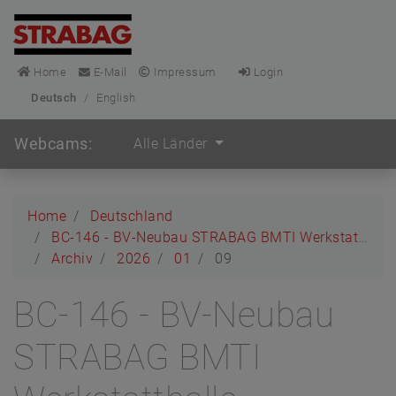
Home
E-Mail
Impressum
Login
Deutsch
/
English
Webcams:
Alle Länder
Home
Deutschland
BC-146 - BV-Neubau STRABAG BMTI Werkstatthalle Garching
Archiv
2026
01
09
BC-146 - BV-Neubau
STRABAG BMTI