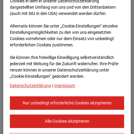
Werkstatthalle
Cookies in dem in unserer Datenschutzerklärung
dargestellten Umfang von uns und von den Drittanbietern
Garching
(auch mit Sitz in den USA) verwendet werden dürfen.
Alternativ können Sie unter „Cookie-Einstellungen“ einzelne
Robert-Bosch-Straße 10, 85378 Garching
Einstellungsmöglichkeiten zu den von uns eingesetzten
Cookies vornehmen oder nur dem Einsatz von unbedingt
Zur Übersicht
erforderlichen Cookies zustimmen.
Archivdatum:
08.07.2026 07:30,
Sie können Ihre freiwillige Einwilligung selbstverständlich
Europe/Berlin
jederzeit mit Wirkung für die Zukunft widerrufen. Ihre Prä­fe­
renzen können in unserer Datenschutzerklärung unter
„Cookie-Einstellungen“ geändert werden.
Datenschutzerklärung
|
Impressum
Nur unbedingt erforderliche Cookies akzeptieren
Alle Cookies akzeptieren