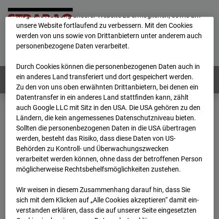
Wir verwenden unterschiedliche Cookies, um Ihnen die best­
mögliche Nutzung unserer Website zu ermöglichen, sowie um
unsere Website fortlaufend zu verbessern. Mit den Cookies
werden von uns sowie von Drittanbietern unter anderem auch
Home
E-Mail
Impressum
Login
personenbezogene Daten verarbeitet.
Deutsch
/
English
Durch Cookies können die personenbezogenen Daten auch in
ein anderes Land transferiert und dort gespeichert werden.
Webcams:
Alle Länder
Zu den von uns oben erwähnten Drittanbietern, bei denen ein
Datentransfer in ein anderes Land stattfinden kann, zählt
auch Google LLC mit Sitz in den USA. Die USA gehören zu den
Ländern, die kein angemessenes Datenschutzniveau bieten.
Home
Deutschland
Sollten die personenbezogenen Daten in die USA übertragen
BC-146 - BV-Neubau STRABAG BMTI Werkstatthalle Garching
werden, besteht das Risiko, dass diese Daten von US-
Archiv
2026
07
08
07:30
Behörden zu Kontroll- und Überwachungszwecken
verarbeitet werden können, ohne dass der betroffenen Person
BC-146 - BV-Neubau
möglicherweise Rechtsbehelfsmöglichkeiten zustehen.
Wir weisen in diesem Zusammenhang darauf hin, dass Sie
STRABAG BMTI
sich mit dem Klicken auf „Alle Cookies akzeptieren“ damit ein­
ver­standen erklären, dass die auf unserer Seite eingesetzten