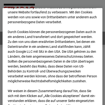
Wir verwenden unterschiedliche Cookies, um Ihnen die best­
mögliche Nutzung unserer Website zu ermöglichen, sowie um
unsere Website fortlaufend zu verbessern. Mit den Cookies
werden von uns sowie von Drittanbietern unter anderem auch
Home
E-Mail
Impressum
Login
personenbezogene Daten verarbeitet.
Deutsch
/
English
Durch Cookies können die personenbezogenen Daten auch in
ein anderes Land transferiert und dort gespeichert werden.
Webcams:
Alle Länder
Zu den von uns oben erwähnten Drittanbietern, bei denen ein
Datentransfer in ein anderes Land stattfinden kann, zählt
auch Google LLC mit Sitz in den USA. Die USA gehören zu den
Ländern, die kein angemessenes Datenschutzniveau bieten.
Home
Deutschland
Sollten die personenbezogenen Daten in die USA übertragen
BC-146 - BV-Neubau STRABAG BMTI Werkstatthalle Garching
werden, besteht das Risiko, dass diese Daten von US-
Archiv
2026
07
08
08:45
Behörden zu Kontroll- und Überwachungszwecken
verarbeitet werden können, ohne dass der betroffenen Person
BC-146 - BV-Neubau
möglicherweise Rechtsbehelfsmöglichkeiten zustehen.
Wir weisen in diesem Zusammenhang darauf hin, dass Sie
STRABAG BMTI
sich mit dem Klicken auf „Alle Cookies akzeptieren“ damit ein­
ver­standen erklären, dass die auf unserer Seite eingesetzten