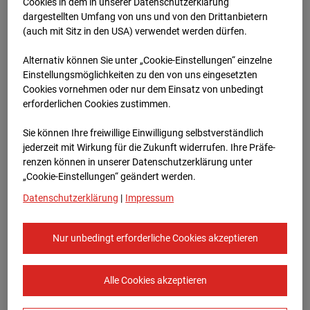
Werkstatthalle
Cookies in dem in unserer Datenschutzerklärung
dargestellten Umfang von uns und von den Drittanbietern
Garching
(auch mit Sitz in den USA) verwendet werden dürfen.
Alternativ können Sie unter „Cookie-Einstellungen“ einzelne
Robert-Bosch-Straße 10, 85378 Garching
Einstellungsmöglichkeiten zu den von uns eingesetzten
Cookies vornehmen oder nur dem Einsatz von unbedingt
Zur Übersicht
erforderlichen Cookies zustimmen.
Archivdatum:
08.07.2026 08:45,
Sie können Ihre freiwillige Einwilligung selbstverständlich
Europe/Berlin
jederzeit mit Wirkung für die Zukunft widerrufen. Ihre Prä­fe­
renzen können in unserer Datenschutzerklärung unter
„Cookie-Einstellungen“ geändert werden.
Datenschutzerklärung
|
Impressum
Nur unbedingt erforderliche Cookies akzeptieren
Alle Cookies akzeptieren